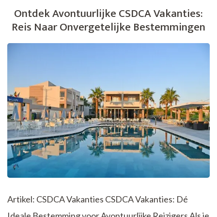
met
Ontdek Avontuurlijke CSDCA Vakanties:
het
Reis Naar Onvergetelijke Bestemmingen
Gezin
Artikel: CSDCA Vakanties CSDCA Vakanties: Dé
Ideale Bestemming voor Avontuurlijke Reizigers Als je