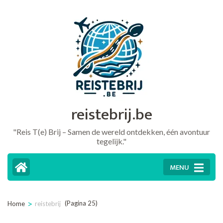
Ga
naar
inhoud
(druk
op
Enter)
reistebrij.be
"Reis T(e) Brij – Samen de wereld ontdekken, één avontuur
tegelijk."
MENU
>
(Pagina 25)
Home
reistebrij