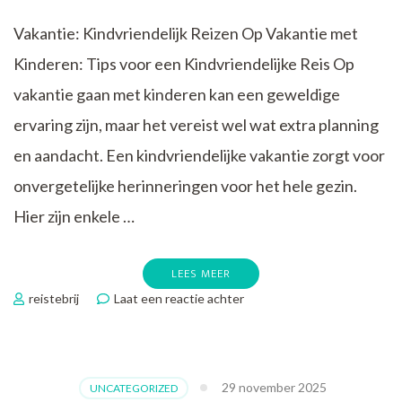
Vakantie: Kindvriendelijk Reizen Op Vakantie met
Kinderen: Tips voor een Kindvriendelijke Reis Op
vakantie gaan met kinderen kan een geweldige
ervaring zijn, maar het vereist wel wat extra planning
en aandacht. Een kindvriendelijke vakantie zorgt voor
onvergetelijke herinneringen voor het hele gezin.
Hier zijn enkele …
LEES MEER
op
reistebrij
Laat een reactie achter
Tips
voor
een
Kindvriendelijke
29 november 2025
UNCATEGORIZED
Vakantie