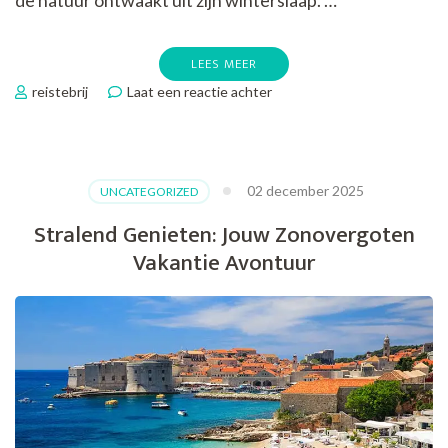
de natuur ontwaakt uit zijn winterslaap. …
LEES MEER
op
reistebrij
Laat een reactie achter
Geniet
van
de
Lente:
02 december 2025
UNCATEGORIZED
Vakantie
in
Stralend Genieten: Jouw Zonovergoten
Mei
Vakantie Avontuur
–
Ontdek
de
Perfecte
Bestemmingen