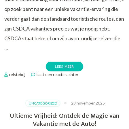
op zoek bent naar een unieke vakantie-ervaring die
verder gaat dan de standaard toeristische routes, dan
zijn CSDCA vakanties precies wat je nodig hebt.
CSDCA staat bekend om zijn avontuurlijke reizen die
…
LEES MEER
op
reistebrij
Laat een reactie achter
Ontdek
Avontuurlijke
CSDCA
Vakanties:
28 november 2025
UNCATEGORIZED
Reis
Naar
Ultieme Vrijheid: Ontdek de Magie van
Onvergetelijke
Vakantie met de Auto!
Bestemmingen