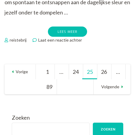
om spontaan te ontsnappen aan de dagelijkse sleur en
jezelf onder te dompelen …
LEES MEER
op
reistebrij
Laat een reactie achter
Ontdek
de
Magie
van
Berichten
1
Pagina
…
24
Pagina
25
Pagina
26
Pagina
…
een
Vorige
Last
Minute
paginering
89
Pagina
Volgende
Citytrip:
Spontaan
Op
Avontuur!
Zoeken
ZOEKEN