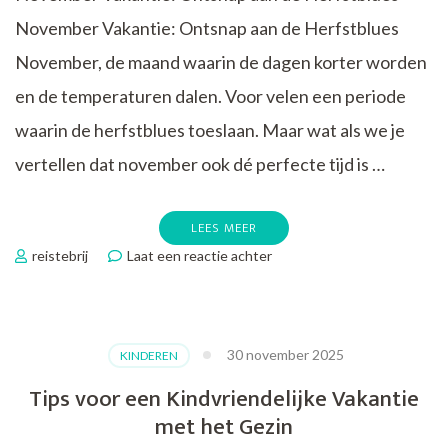
November Vakantie: Ontsnap aan de Herfstblues
November, de maand waarin de dagen korter worden
en de temperaturen dalen. Voor velen een periode
waarin de herfstblues toeslaan. Maar wat als we je
vertellen dat november ook dé perfecte tijd is …
LEES MEER
op
reistebrij
Laat een reactie achter
Ontsnap
aan
de
Herfstblues:
30 november 2025
KINDEREN
Boek
Nu
Tips voor een Kindvriendelijke Vakantie
Jouw
met het Gezin
November
Vakantie!