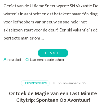
Geniet van de Ultieme Sneeuwpret: Ski Vakantie De
winter is in aantocht en dat betekent maar één ding
voor liefhebbers van sneeuw en snelheid: het
skiseizoen staat voor de deur! Een ski vakantie is dé
perfecte manier om …
LEES MEER
op
reistebrij
Laat een reactie achter
Ontdek
de
Magie
van
25 november 2025
UNCATEGORIZED
een
Ski
Ontdek de Magie van een Last Minute
Vakantie:
Citytrip: Spontaan Op Avontuur!
Sneeuwpret
voor