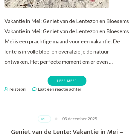
Vakantie in Mei: Geniet van de Lentezon en Bloesems
Vakantie in Mei: Geniet van de Lentezon en Bloesems
Mei is een prachtige maand voor een vakantie. De
lente is in volle bloei en overal zie je de natuur
ontwaken. Het perfecte moment om er even …
LEES MEER
op
reistebrij
Laat een reactie achter
Geniet
van
de
Prachtige
03 december 2025
MEI
Bloesems
tijdens
Geniet van de Lente: Vakantie in Mei –
je