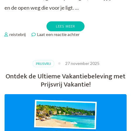
en de open weg die voor je ligt. …
LEES MEER
op
reistebrij
Laat een reactie achter
Ultieme
Vrijheid:
Ontdek
de
27 november 2025
PRIJSVRIJ
Magie
van
Ontdek de Ultieme Vakantiebeleving met
Vakantie
Prijsvrij Vakantie!
met
de
Auto!