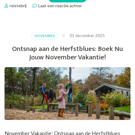
op
reistebrij
Laat een reactie achter
Stralend
Genieten:
Jouw
Zonovergoten
01 december 2025
NOVEMBER
Vakantie
Avontuur
Ontsnap aan de Herfstblues: Boek Nu
Jouw November Vakantie!
November Vakantie: Ontsnap aan de Herfstblues