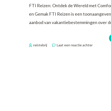
FTI Reizen: Ontdek de Wereld met Comfo
en Gemak FTI Reizen is een toonaangevend
aanbod van vakantiebestemmingen over de 
op
reistebrij
Laat een reactie achter
Ontdek
de
Wereld
met
FTI
Reizen:
Jouw
Ticket
naar
Avontuur
en
Comfort