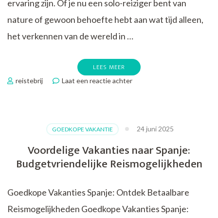
ervaring zijn. Of je nu een solo-reiziger bent van
nature of gewoon behoefte hebt aan wat tijd alleen,
het verkennen van de wereld in …
LEES MEER
op
reistebrij
Laat een reactie achter
Alleen
op
Reis:
Een
24 juni 2025
GOEDKOPE VAKANTIE
Avontuurlijke
Ontdekkingstocht
Voordelige Vakanties naar Spanje:
Budgetvriendelijke Reismogelijkheden
Goedkope Vakanties Spanje: Ontdek Betaalbare
Reismogelijkheden Goedkope Vakanties Spanje: