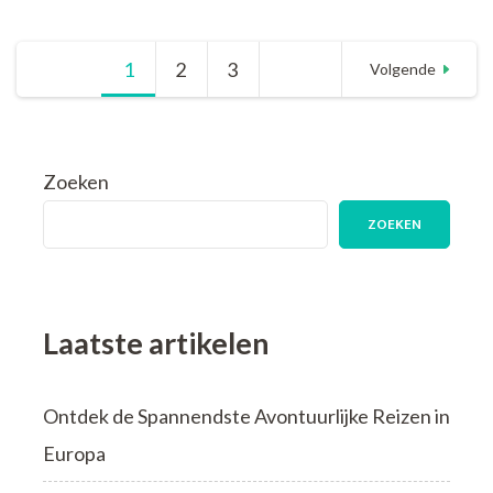
Wereld:
Avontuurlijke
Berichten
1
Pagina
2
Pagina
3
Pagina
Jongerenreizen
Volgende
voor
de
paginering
Nieuwe
Generatie
Zoeken
ZOEKEN
Laatste artikelen
Ontdek de Spannendste Avontuurlijke Reizen in
Europa