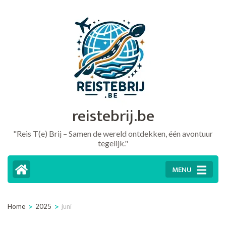
Ga
naar
inhoud
(druk
op
Enter)
reistebrij.be
"Reis T(e) Brij – Samen de wereld ontdekken, één avontuur
tegelijk."
MENU
>
>
Home
2025
juni