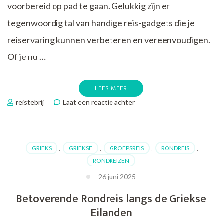
voorbereid op pad te gaan. Gelukkig zijn er
tegenwoordig tal van handige reis-gadgets die je
reiservaring kunnen verbeteren en vereenvoudigen.
Of je nu …
LEES MEER
op
reistebrij
Laat een reactie achter
Ontdek
de
Ultieme
Reis-
GRIEKS
,
GRIEKSE
,
GROEPSREIS
,
RONDREIS
,
Gadgets
RONDREIZEN
voor
Avontuurlijke
26 juni 2025
Ontdekkingsreizigers
Betoverende Rondreis langs de Griekse
Eilanden