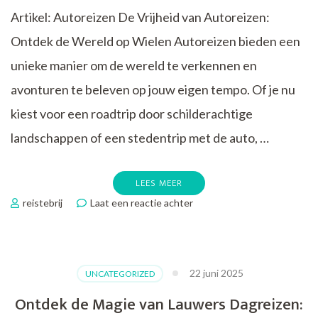
Artikel: Autoreizen De Vrijheid van Autoreizen:
Ontdek de Wereld op Wielen Autoreizen bieden een
unieke manier om de wereld te verkennen en
avonturen te beleven op jouw eigen tempo. Of je nu
kiest voor een roadtrip door schilderachtige
landschappen of een stedentrip met de auto, …
LEES MEER
op
reistebrij
Laat een reactie achter
Ontdek
de
Vrijheid
van
22 juni 2025
UNCATEGORIZED
Autoreizen:
Jouw
Ontdek de Magie van Lauwers Dagreizen:
Avontuur