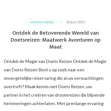
Ontdek
de
Betoverende
Schoonheid
28 juni 2025
UNCATEGORIZED
van
de
Ontdek de Betoverende Wereld van
Dolomieten
Doetsreizen: Maatwerk Avonturen op
tijdens
een
Maat
Adembenemende
Rondreis
Ontdek de Magie van Doets Reizen Ontdek de Magie
van Doets Reizen Bent u op zoek naar een
onvergetelijke reiservaring die al uw verwachtingen
overtreft? Maak kennis met Doets Reizen, uw
partner in het creëren van droomreizen die blijvende
herinneringen achterlaten. Met jarenlange ervaring