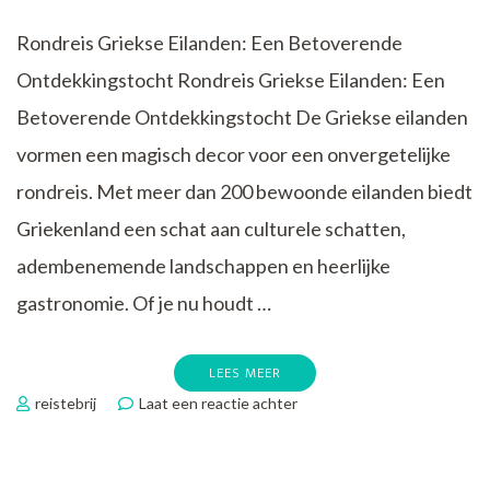
Rondreis Griekse Eilanden: Een Betoverende
Ontdekkingstocht Rondreis Griekse Eilanden: Een
Betoverende Ontdekkingstocht De Griekse eilanden
vormen een magisch decor voor een onvergetelijke
rondreis. Met meer dan 200 bewoonde eilanden biedt
Griekenland een schat aan culturele schatten,
adembenemende landschappen en heerlijke
gastronomie. Of je nu houdt …
LEES MEER
op
reistebrij
Laat een reactie achter
Betoverende
Rondreis
langs