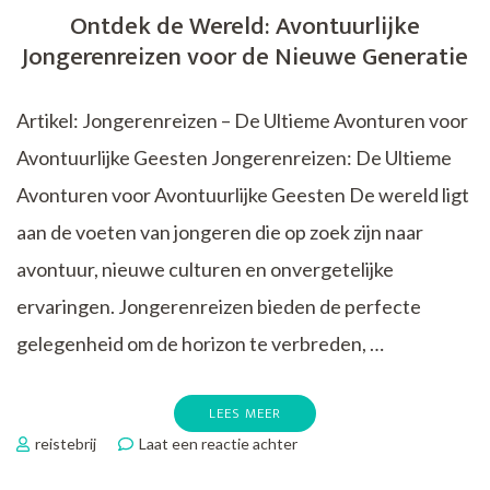
Dagreizen:
Ontdek de Wereld: Avontuurlijke
Verken
Jongerenreizen voor de Nieuwe Generatie
België
en
Europa
Artikel: Jongerenreizen – De Ultieme Avonturen voor
in
Stijl!
Avontuurlijke Geesten Jongerenreizen: De Ultieme
Avonturen voor Avontuurlijke Geesten De wereld ligt
aan de voeten van jongeren die op zoek zijn naar
avontuur, nieuwe culturen en onvergetelijke
ervaringen. Jongerenreizen bieden de perfecte
gelegenheid om de horizon te verbreden, …
LEES MEER
op
reistebrij
Laat een reactie achter
Ontdek
de