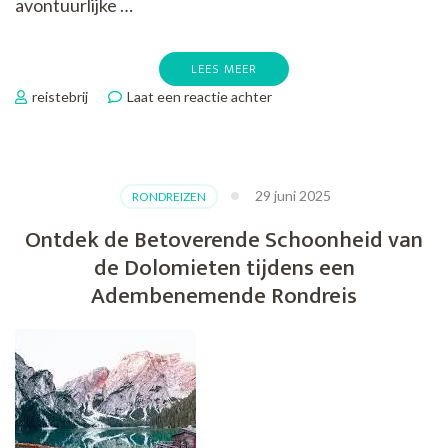
avontuurlijke …
LEES MEER
op
reistebrij
Laat een reactie achter
Ontdek
de
Magie
van
29 juni 2025
RONDREIZEN
Autocarreizen:
Comfortabel
Ontdek de Betoverende Schoonheid van
Reizen
de Dolomieten tijdens een
in
Stijl
Adembenemende Rondreis