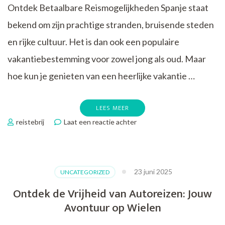
Ontdek Betaalbare Reismogelijkheden Spanje staat
bekend om zijn prachtige stranden, bruisende steden
en rijke cultuur. Het is dan ook een populaire
vakantiebestemming voor zowel jong als oud. Maar
hoe kun je genieten van een heerlijke vakantie …
LEES MEER
op
reistebrij
Laat een reactie achter
Voordelige
Vakanties
naar
Spanje:
23 juni 2025
UNCATEGORIZED
Budgetvriendelijke
Reismogelijkheden
Ontdek de Vrijheid van Autoreizen: Jouw
Avontuur op Wielen