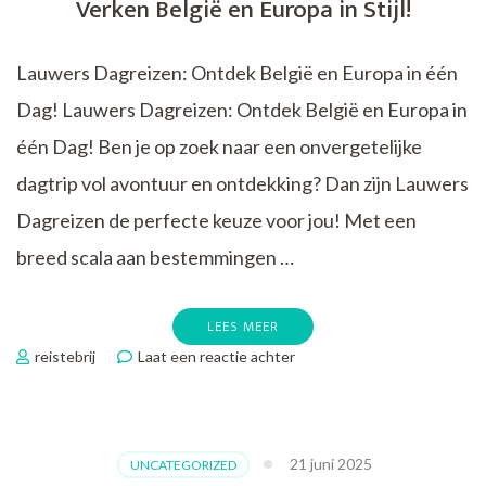
Verken België en Europa in Stijl!
op
Wielen
Lauwers Dagreizen: Ontdek België en Europa in één
Dag! Lauwers Dagreizen: Ontdek België en Europa in
één Dag! Ben je op zoek naar een onvergetelijke
dagtrip vol avontuur en ontdekking? Dan zijn Lauwers
Dagreizen de perfecte keuze voor jou! Met een
breed scala aan bestemmingen …
LEES MEER
op
reistebrij
Laat een reactie achter
Ontdek
de
Magie
van
21 juni 2025
UNCATEGORIZED
Lauwers