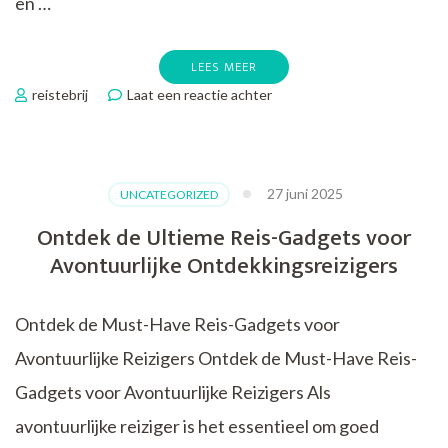
en …
LEES MEER
op
reistebrij
Laat een reactie achter
Ontdek
de
Betoverende
Wereld
27 juni 2025
UNCATEGORIZED
van
Doetsreizen:
Ontdek de Ultieme Reis-Gadgets voor
Maatwerk
Avontuurlijke Ontdekkingsreizigers
Avonturen
op
Maat
Ontdek de Must-Have Reis-Gadgets voor
Avontuurlijke Reizigers Ontdek de Must-Have Reis-
Gadgets voor Avontuurlijke Reizigers Als
avontuurlijke reiziger is het essentieel om goed