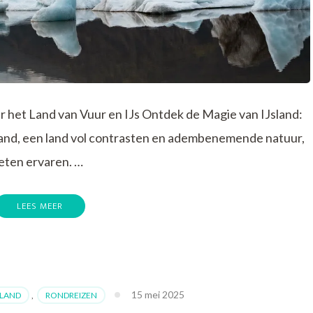
r het Land van Vuur en IJs Ontdek de Magie van IJsland:
sland, een land vol contrasten en adembenemende natuur,
oeten ervaren. …
LEES MEER
de
15 mei 2025
SLAND
,
RONDREIZEN