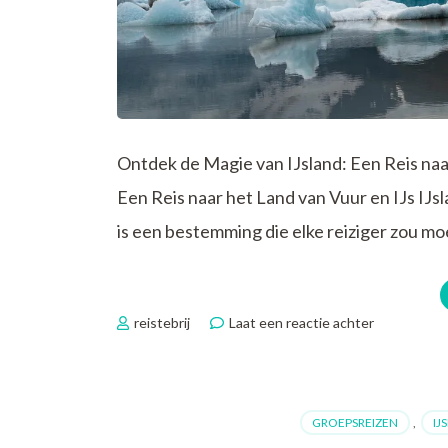
Ontdek de Magie van IJsland: Een Reis naa
Een Reis naar het Land van Vuur en IJs IJ
is een bestemming die elke reiziger zou m
op
reistebrij
Laat een reactie achter
Verken
de
Betoveren
Schoonheid
GROEPSREIZEN
,
IJ
van
een