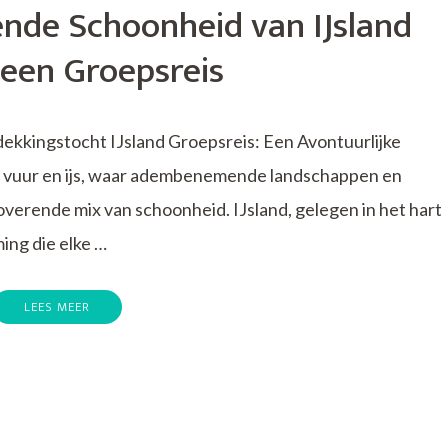
nde Schoonheid van IJsland
 een Groepsreis
dekkingstocht IJsland Groepsreis: Een Avontuurlijke
 vuur en ijs, waar adembenemende landschappen en
erende mix van schoonheid. IJsland, gelegen in het hart
ing die elke …
LEES MEER
de