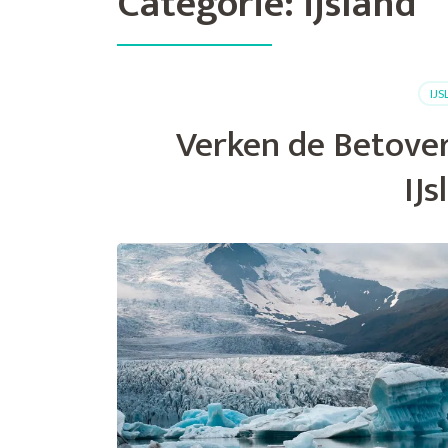
Categorie:
ijsland
IJ
Verken de Betove
IJs