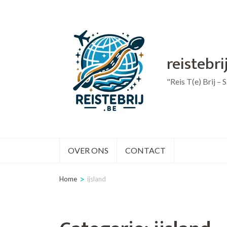
Ga
naar
inhoud
reistebri
(druk
op
"Reis T(e) Brij –
Enter)
OVER ONS
CONTACT
>
Home
ijsland