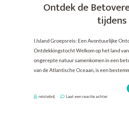
Ontdek de Betovere
IJslandse
Reis
tijdens
IJsland Groepsreis: Een Avontuurlijke Ont
Ontdekkingstocht Welkom op het land van
ongerepte natuur samenkomen in een betov
van de Atlantische Oceaan, is een bestemm
op
reistebrij
Laat een reactie achter
Ontdek
de
Betoveren
Schoonheid
van