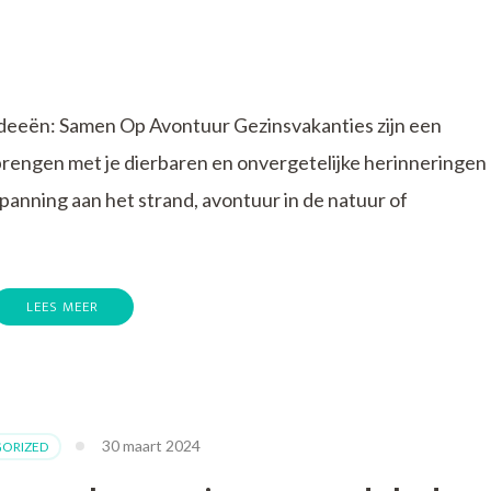
deeën: Samen Op Avontuur Gezinsvakanties zijn een
brengen met je dierbaren en onvergetelijke herinneringen
spanning aan het strand, avontuur in de natuur of
LEES MEER
ties:
30 maart 2024
ORIZED