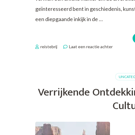
geïnteresseerd bent in geschiedenis, kunst,
een diepgaande inkijk in de …
op
reistebrij
Laat een reactie achter
Laat
je
Inspireren
door
UNCATEG
Cultuurreiz
Ontdek
Verrijkende Ontdekk
de
Wereld
Cult
van
Culturele
Inspiratie