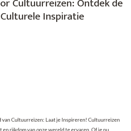
oor Cultuurreizen: Ontdek de
jk
Culturele Inspiratie
 van Cultuurreizen: Laat je Inspireren! Cultuurreizen
 en rijkdom van onze wereld te ervaren. Of je nu