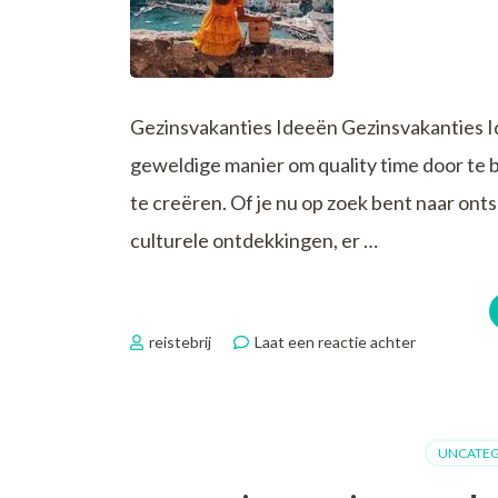
Gezinsvakanties Ideeën Gezinsvakanties I
geweldige manier om quality time door te 
te creëren. Of je nu op zoek bent naar ont
culturele ontdekkingen, er …
op
reistebrij
Laat een reactie achter
Tips
voor
Gezinsvakan
Ideeën
UNCATEG
voor
een