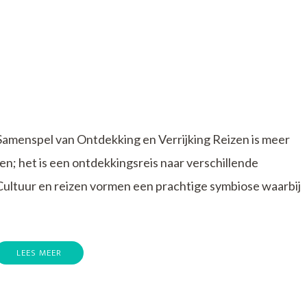
Samenspel van Ontdekking en Verrijking Reizen is meer
n; het is een ontdekkingsreis naar verschillende
 Cultuur en reizen vormen een prachtige symbiose waarbij
LEES MEER
en: