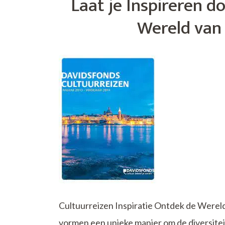
Laat je Inspireren d
Onvergeteli
Familie-
Wereld van 
uitje
Cultuurreizen Inspiratie Ontdek de Wereld
vormen een unieke manier om de diversiteit