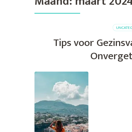
Maand:
maart 202
UNCATEG
Tips voor Gezinsv
Onvergete