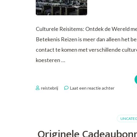
Culturele Reisitems: Ontdek de Wereld me
Betekenis Reizen is meer dan alleen het b
contact te komen met verschillende cultur
koesteren …
op
reistebrij
Laat een reactie achter
Ontdek
Betekenisvo
Culturele
Reisitems
UNCATEG
voor
Jouw
Originele Cadeaubonn
Collectie