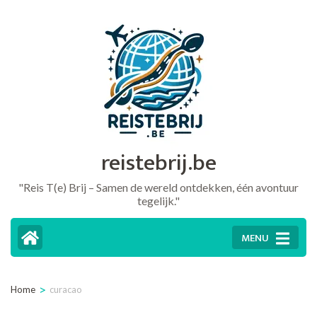
Ga
naar
inhoud
(druk
op
Enter)
reistebrij.be
"Reis T(e) Brij – Samen de wereld ontdekken, één avontuur
tegelijk."
MENU
>
Home
curacao