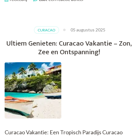
Plan
Nu
Jouw
Droomvakantie:
05 augustus 2025
CURACAO
Curacao
Vakantie
Ultiem Genieten: Curacao Vakantie – Zon,
Boeken!
Zee en Ontspanning!
Curacao Vakantie: Een Tropisch Paradijs Curacao