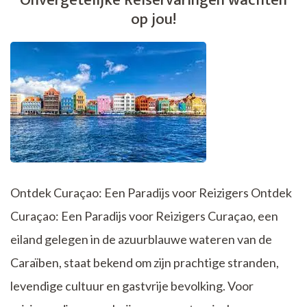
Onvergetelijke Reiservaringen wachten
Ontspanning!
op jou!
Ontdek Curaçao: Een Paradijs voor Reizigers Ontdek
Curaçao: Een Paradijs voor Reizigers Curaçao, een
eiland gelegen in de azuurblauwe wateren van de
Caraïben, staat bekend om zijn prachtige stranden,
levendige cultuur en gastvrije bevolking. Voor