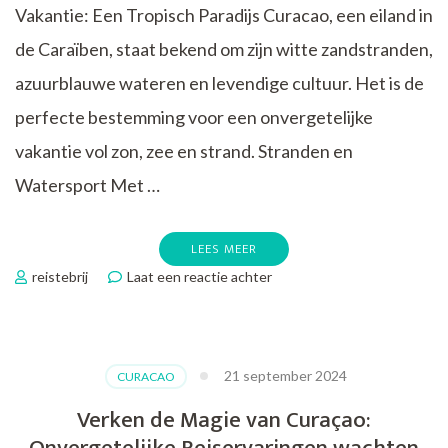
Vakantie: Een Tropisch Paradijs Curacao, een eiland in
de Caraïben, staat bekend om zijn witte zandstranden,
azuurblauwe wateren en levendige cultuur. Het is de
perfecte bestemming voor een onvergetelijke
vakantie vol zon, zee en strand. Stranden en
Watersport Met …
LEES MEER
op
reistebrij
Laat een reactie achter
Ultiem
Genieten:
Curacao
Vakantie
21 september 2024
CURACAO
–
Zon,
Verken de Magie van Curaçao:
Zee
en