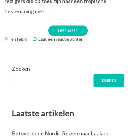
reizigers die op zoek zijn naar een tropische
bestemming met …
LEES MEER
op
reistebrij
Laat een reactie achter
Verken
de
Magie
van
Zoeken
Curaçao:
Onvergetelijke
ZOEKEN
Reiservaringen
wachten
op
jou!
Laatste artikelen
Betoverende Nordic Reizen naar Lapland: