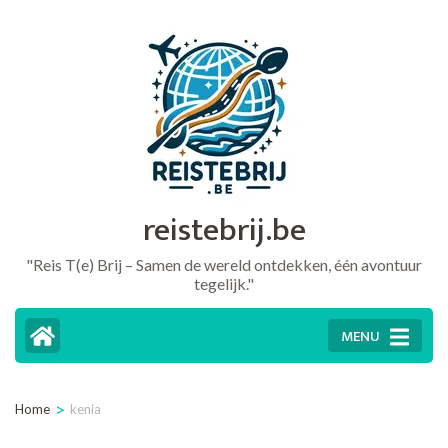
Ga
naar
inhoud
(druk
op
Enter)
reistebrij.be
"Reis T(e) Brij – Samen de wereld ontdekken, één avontuur
tegelijk."
MENU
>
Home
kenia