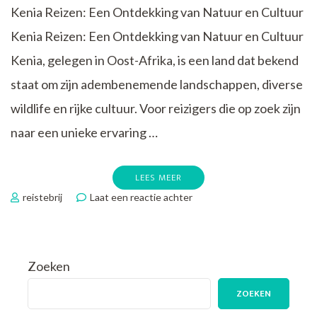
Kenia Reizen: Een Ontdekking van Natuur en Cultuur
Kenia Reizen: Een Ontdekking van Natuur en Cultuur
Kenia, gelegen in Oost-Afrika, is een land dat bekend
staat om zijn adembenemende landschappen, diverse
wildlife en rijke cultuur. Voor reizigers die op zoek zijn
naar een unieke ervaring …
LEES MEER
op
reistebrij
Laat een reactie achter
Ontdek
de
Magie
van
Zoeken
Kenia
Reizen:
ZOEKEN
Natuur,
Cultuur