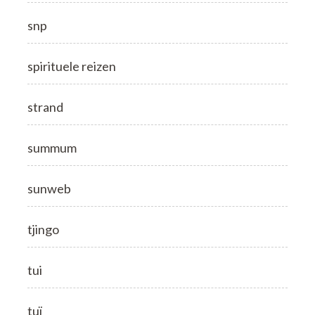
snp
spirituele reizen
strand
summum
sunweb
tjingo
tui
tuï