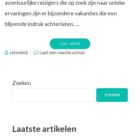
avontuurlijke reizigers die op zoek zijn naar unieke
ervaringen zijn er bijzondere vakanties die een
blijvende indruk achterlaten. …
LEES MEER
op
reistebrij
Laat een reactie achter
Ontdek
De
Magie
van
Zoeken
Bijzondere
Vakanties:
ZOEKEN
Unieke
Ervaringen
Wachten
Op
Jou!
Laatste artikelen