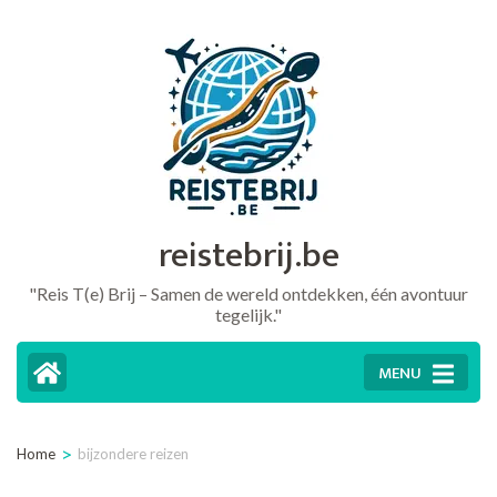
Ga
naar
inhoud
(druk
op
Enter)
reistebrij.be
"Reis T(e) Brij – Samen de wereld ontdekken, één avontuur
tegelijk."
MENU
>
Home
bijzondere reizen