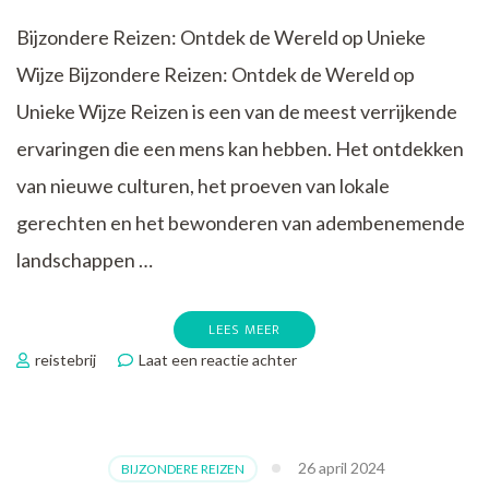
Bijzondere Reizen: Ontdek de Wereld op Unieke
Wijze Bijzondere Reizen: Ontdek de Wereld op
Unieke Wijze Reizen is een van de meest verrijkende
ervaringen die een mens kan hebben. Het ontdekken
van nieuwe culturen, het proeven van lokale
gerechten en het bewonderen van adembenemende
landschappen …
LEES MEER
op
reistebrij
Laat een reactie achter
Betoverende
Wereld:
Ontdek
de
26 april 2024
BIJZONDERE REIZEN
Magie