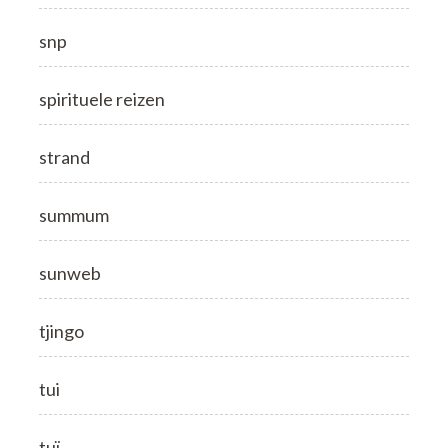
snp
spirituele reizen
strand
summum
sunweb
tjingo
tui
tuï