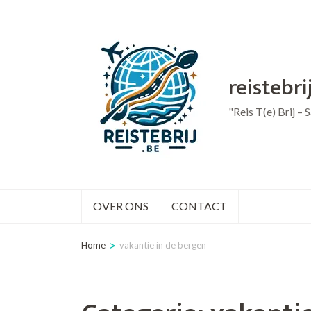
Ga
naar
inhoud
reistebri
(druk
op
"Reis T(e) Brij –
Enter)
OVER ONS
CONTACT
>
Home
vakantie in de bergen