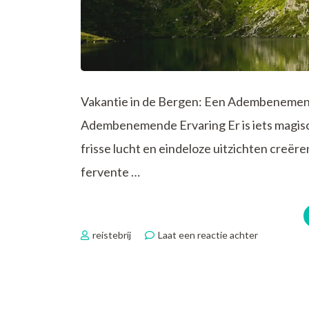
Vakantie in de Bergen: Een Adembenemend
Adembenemende Ervaring Er is iets magisch
frisse lucht en eindeloze uitzichten creëre
fervente …
op
reistebrij
Laat een reactie achter
Ultiem
Genieten:
Vakantie
in
de