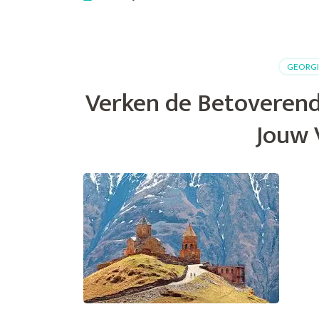
Verken
de
Pracht
van
GEORGI
Georgië:
Een
Verken de Betoverend
Betoveren
Rondreis
Jouw 