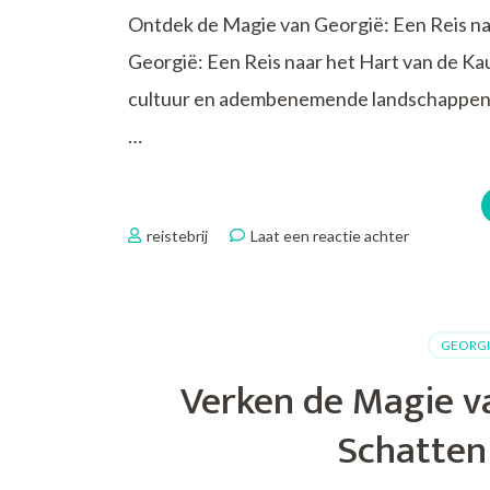
Ontdek de Magie van Georgië: Een Reis n
Georgië: Een Reis naar het Hart van de Ka
cultuur en adembenemende landschappen, 
…
op
reistebrij
Laat een reactie achter
Verken
de
Betoveren
Schoonheid
GEORGI
van
Georgië
Verken de Magie v
op
Jouw
Schatten
Volgende
Reis