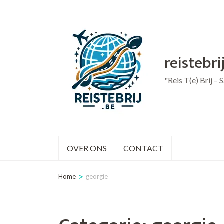
Ga
naar
inhoud
reistebri
(druk
op
"Reis T(e) Brij –
Enter)
OVER ONS
CONTACT
>
Home
georgie