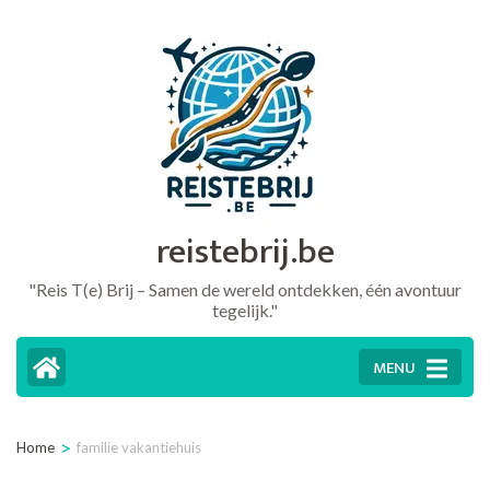
Ga
naar
inhoud
(druk
op
Enter)
reistebrij.be
"Reis T(e) Brij – Samen de wereld ontdekken, één avontuur
tegelijk."
MENU
>
Home
familie vakantiehuis