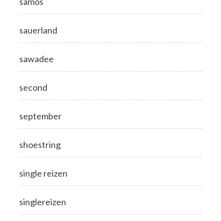
samos
sauerland
sawadee
second
september
shoestring
single reizen
singlereizen