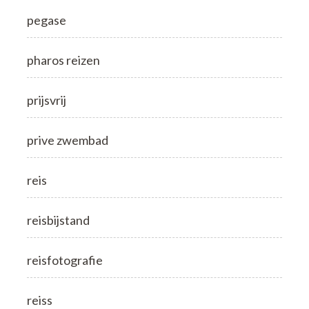
pegase
pharos reizen
prijsvrij
prive zwembad
reis
reisbijstand
reisfotografie
reiss