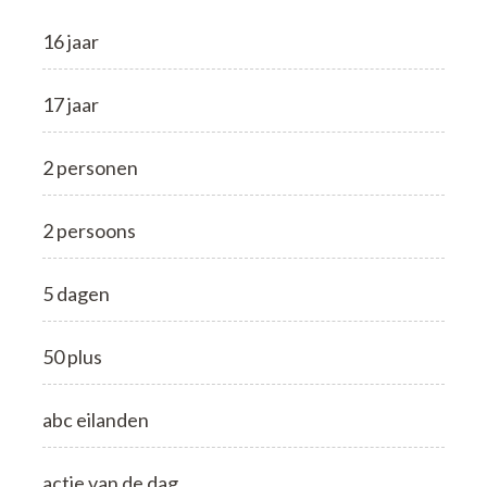
16 jaar
17 jaar
2 personen
2 persoons
5 dagen
50 plus
abc eilanden
actie van de dag