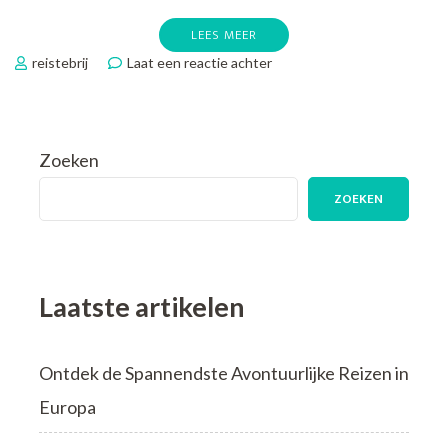
LEES MEER
op
reistebrij
Laat een reactie achter
Ontdek
de
Perfecte
Vakantie
Zoeken
in
Maart:
ZOEKEN
Zon,
Cultuur
en
Avontuur
Wachten
Laatste artikelen
Op
Jou!
Ontdek de Spannendste Avontuurlijke Reizen in
Europa