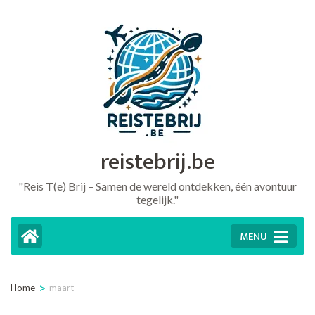
Ga
naar
inhoud
(druk
op
Enter)
reistebrij.be
"Reis T(e) Brij – Samen de wereld ontdekken, één avontuur
tegelijk."
MENU
>
Home
maart