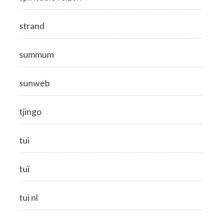
strand
summum
sunweb
tjingo
tui
tuï
tui nl