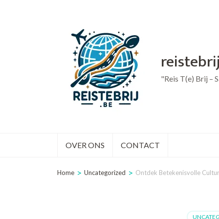
Ga
naar
inhoud
reistebri
(druk
op
"Reis T(e) Brij –
Enter)
OVER ONS
CONTACT
>
>
Home
Uncategorized
Ontdek Betekenisvolle Cultur
UNCATEG