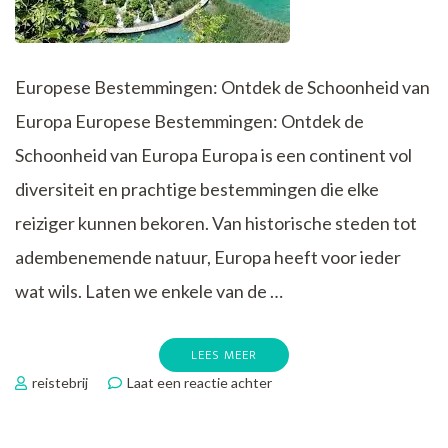
Europese Bestemmingen: Ontdek de Schoonheid van
Europa Europese Bestemmingen: Ontdek de
Schoonheid van Europa Europa is een continent vol
diversiteit en prachtige bestemmingen die elke
reiziger kunnen bekoren. Van historische steden tot
adembenemende natuur, Europa heeft voor ieder
wat wils. Laten we enkele van de …
LEES MEER
op
reistebrij
Laat een reactie achter
Ontdek
de
Betoverende