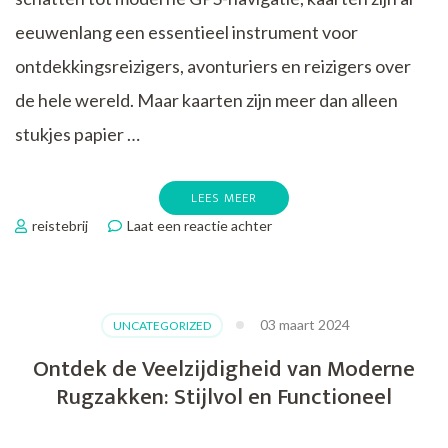
eeuwenlang een essentieel instrument voor
ontdekkingsreizigers, avonturiers en reizigers over
de hele wereld. Maar kaarten zijn meer dan alleen
stukjes papier …
LEES MEER
op
reistebrij
Laat een reactie achter
De
Betoverende
Wereld
van
03 maart 2024
UNCATEGORIZED
Kaarten:
Van
Ontdek de Veelzijdigheid van Moderne
Papier
Rugzakken: Stijlvol en Functioneel
tot
Pixels