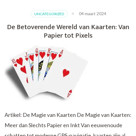
je
moet
04 maart 2024
UNCATEGORIZED
weten
over
De Betoverende Wereld van Kaarten: Van
slim
Papier tot Pixels
inpakken
van
je
bagage
Artikel: De Magie van Kaarten De Magie van Kaarten:
Meer dan Slechts Papier en Inkt Van eeuwenoude
schatten tot moderne GPS-navigatie, kaarten zijn al