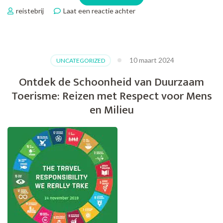
op
reistebrij
Laat een reactie achter
Ontdek
de
Betoverende
Reisbestemmingen
10 maart 2024
UNCATEGORIZED
in
Europa
Ontdek de Schoonheid van Duurzaam
Toerisme: Reizen met Respect voor Mens
en Milieu