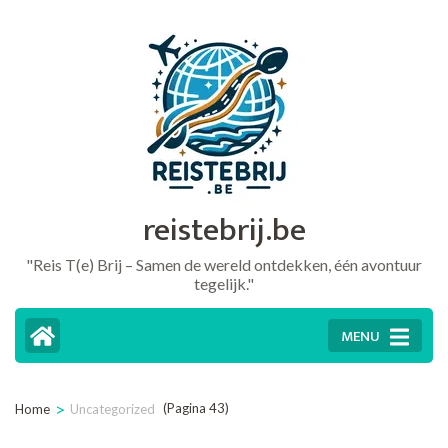
Ga
naar
inhoud
(druk
op
Enter)
reistebrij.be
"Reis T(e) Brij – Samen de wereld ontdekken, één avontuur
tegelijk."
MENU
>
(Pagina 43)
Home
Uncategorized