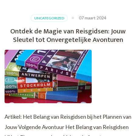
Reisaccessoires
die
Jouw
07 maart 2024
UNCATEGORIZED
Avonturen
Compleet
Ontdek de Magie van Reisgidsen: Jouw
Maken
Sleutel tot Onvergetelijke Avonturen
Artikel: Het Belang van Reisgidsen bij het Plannen van
Jouw Volgende Avontuur Het Belang van Reisgidsen