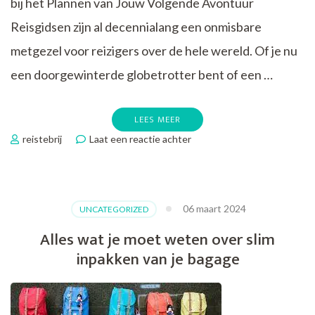
bij het Plannen van Jouw Volgende Avontuur
Reisgidsen zijn al decennialang een onmisbare
metgezel voor reizigers over de hele wereld. Of je nu
een doorgewinterde globetrotter bent of een …
LEES MEER
op
reistebrij
Laat een reactie achter
Ontdek
de
Magie
van
06 maart 2024
UNCATEGORIZED
Reisgidsen:
Jouw
Alles wat je moet weten over slim
Sleutel
inpakken van je bagage
tot
Onvergetelijke
Avonturen