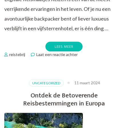
verrijkende ervaringen in het leven. Of je nu een
avontuurlijke backpacker bent of liever luxueus
verblijft in een vijfsterrenhotel, er is één ding …
LEES MEER
op
reistebrij
Laat een reactie achter
Ontdek
de
Ultieme
Reisapps
11 maart 2024
UNCATEGORIZED
voor
Jouw
Ontdek de Betoverende
Volgende
Reisbestemmingen in Europa
Avontuur!