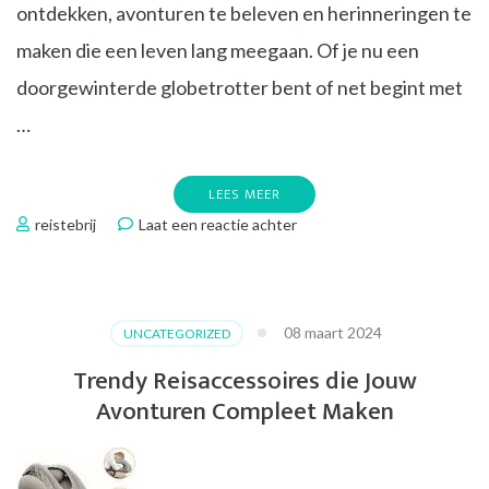
ontdekken, avonturen te beleven en herinneringen te
maken die een leven lang meegaan. Of je nu een
doorgewinterde globetrotter bent of net begint met
…
LEES MEER
op
reistebrij
Laat een reactie achter
Handige
Reistips
om
Jouw
08 maart 2024
UNCATEGORIZED
Volgende
Avontuur
Trendy Reisaccessoires die Jouw
Onvergetelijk
Avonturen Compleet Maken
te
Maken