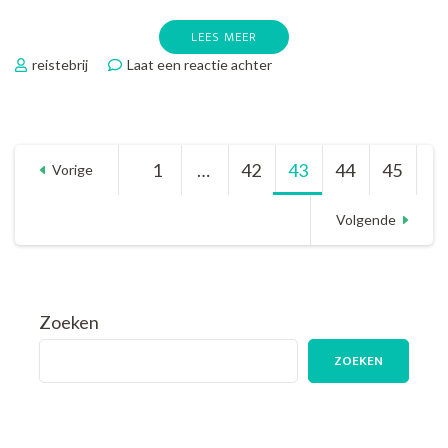
LEES MEER
op
reistebrij
Laat een reactie achter
Ontdek
de
Veelzijdigheid
van
Berichten
1
Pagina
…
42
Pagina
43
Pagina
44
Pagina
45
Pagina
Moderne
Vorige
Rugzakken:
Stijlvol
paginering
Volgende
en
Functioneel
Zoeken
ZOEKEN