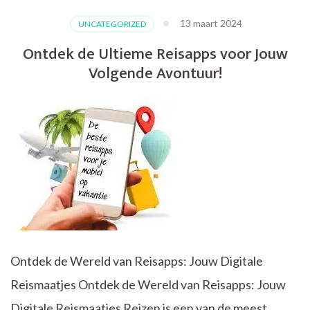
Europese
13 maart 2024
UNCATEGORIZED
Bestemmingen:
Een
Ontdek de Ultieme Reisapps voor Jouw
Reis
Volgende Avontuur!
door
Diversiteit
en
Schoonheid
Ontdek de Wereld van Reisapps: Jouw Digitale
Reismaatjes Ontdek de Wereld van Reisapps: Jouw
Digitale Reismaatjes Reizen is een van de meest