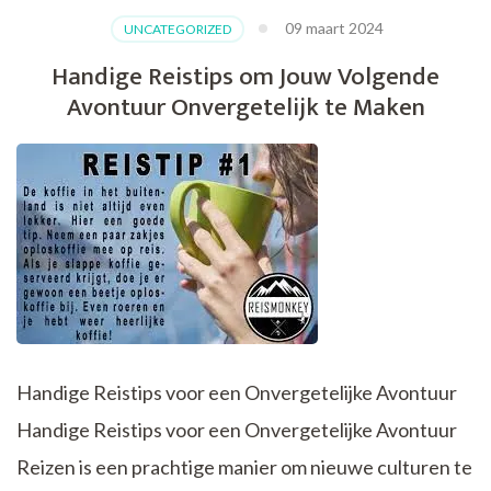
van
09 maart 2024
UNCATEGORIZED
Duurzaam
Toerisme:
Handige Reistips om Jouw Volgende
Reizen
Avontuur Onvergetelijk te Maken
met
Respect
voor
Mens
en
Milieu
Handige Reistips voor een Onvergetelijke Avontuur
Handige Reistips voor een Onvergetelijke Avontuur
Reizen is een prachtige manier om nieuwe culturen te