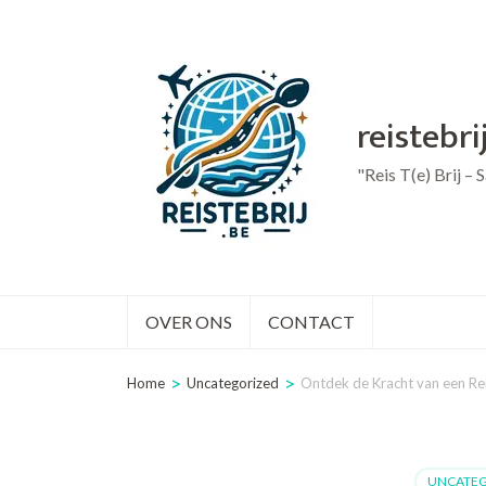
Ga
naar
inhoud
reistebri
(druk
op
"Reis T(e) Brij –
Enter)
OVER ONS
CONTACT
>
>
Home
Uncategorized
Ontdek de Kracht van een R
UNCATEG