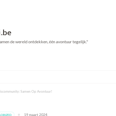
j.be
 Samen de wereld ontdekken, één avontuur tegelijk."
eiscommunity: Samen Op Avontuur!
19 maart 2024
ORIZED