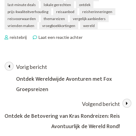
last-minute deals
lokale gerechten
ontdek
prijs-kwaliteitverhouding
reisaanbod
reisherinneringen
reisvoorwaarden
themareizen
vergelijk aanbieders
vrienden maken
vroegboekkortingen
wereld
op
reistebrij
Laat een reactie achter
Ontdek
de
Wereld
met
Vorig bericht
Berichtnavigatie
Kras
Reizen
Ontdek Wereldwijde Avonturen met Fox
in
Groepsreizen
2022:
Jouw
Avontuur
Volgend bericht
Begint
Nu!
Ontdek de Betovering van Kras Rondreizen: Reis
Avontuurlijk de Wereld Rond!