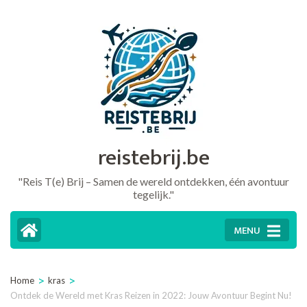
Ga
naar
inhoud
(druk
op
Enter)
reistebrij.be
"Reis T(e) Brij – Samen de wereld ontdekken, één avontuur
tegelijk."
MENU
>
>
Home
kras
Ontdek de Wereld met Kras Reizen in 2022: Jouw Avontuur Begint Nu!