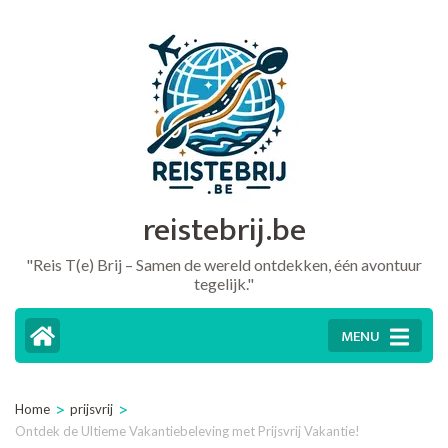
Ga
naar
inhoud
(druk
op
Enter)
reistebrij.be
"Reis T(e) Brij – Samen de wereld ontdekken, één avontuur
tegelijk."
MENU
>
>
Home
prijsvrij
Ontdek de Ultieme Vakantiebeleving met Prijsvrij Vakantie!