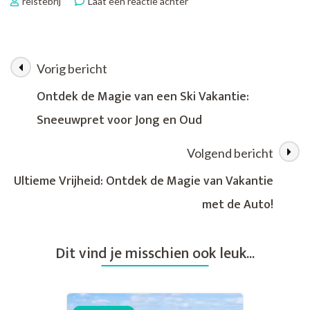
op
reistebrij
Laat een reactie achter
Ontdek
de
Ultieme
Vakantiebeleving
Vorig bericht
Berichtnavigatie
met
Prijsvrij
Ontdek de Magie van een Ski Vakantie:
Vakantie!
Sneeuwpret voor Jong en Oud
Volgend bericht
Ultieme Vrijheid: Ontdek de Magie van Vakantie
met de Auto!
Dit vind je misschien ook leuk...