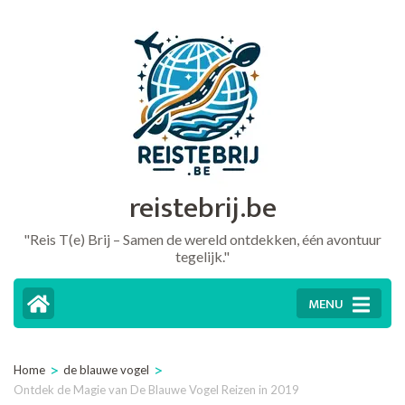
Ga
naar
inhoud
(druk
op
Enter)
reistebrij.be
"Reis T(e) Brij – Samen de wereld ontdekken, één avontuur
tegelijk."
MENU
>
>
Home
de blauwe vogel
Ontdek de Magie van De Blauwe Vogel Reizen in 2019