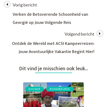
van
Vorig bericht
Berichtnavigatie
De
Blauwe
Verken de Betoverende Schoonheid van
Vogel
Georgië op Jouw Volgende Reis
Reizen
in
2019
Volgend bericht
Ontdek de Wereld met ACSI Kampeerreizen:
Jouw Avontuurlijke Vakantie Begint Hier!
Dit vind je misschien ook leuk...
,
DJOSER
RONDREIZEN