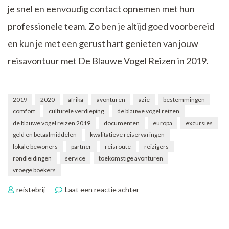
je snel en eenvoudig contact opnemen met hun
professionele team. Zo ben je altijd goed voorbereid
en kun je met een gerust hart genieten van jouw
reisavontuur met De Blauwe Vogel Reizen in 2019.
2019
2020
afrika
avonturen
azië
bestemmingen
comfort
culturele verdieping
de blauwe vogel reizen
de blauwe vogel reizen 2019
documenten
europa
excursies
geld en betaalmiddelen
kwalitatieve reiservaringen
lokale bewoners
partner
reisroute
reizigers
rondleidingen
service
toekomstige avonturen
vroege boekers
op
reistebrij
Laat een reactie achter
Ontdek
de
Magie