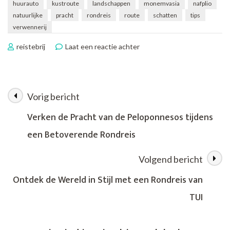
huurauto
kustroute
landschappen
monemvasia
nafplio
natuurlijke
pracht
rondreis
route
schatten
tips
verwennerij
op
reistebrij
Laat een reactie achter
Verken
de
Betoverende
Peloponnesos
Vorig bericht
Berichtnavigatie
tijdens
een
Verken de Pracht van de Peloponnesos tijdens
Onvergetelijke
een Betoverende Rondreis
Rondreis
Volgend bericht
Ontdek de Wereld in Stijl met een Rondreis van
TUI