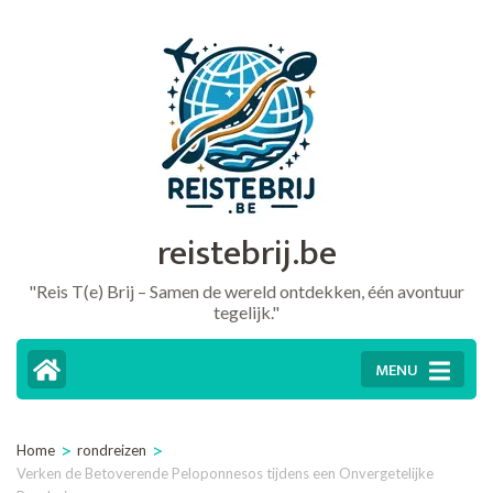
Ga
naar
inhoud
(druk
op
Enter)
reistebrij.be
"Reis T(e) Brij – Samen de wereld ontdekken, één avontuur
tegelijk."
MENU
>
>
Home
rondreizen
Verken de Betoverende Peloponnesos tijdens een Onvergetelijke