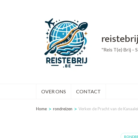
Ga
naar
inhoud
reistebri
(druk
op
"Reis T(e) Brij –
Enter)
OVER ONS
CONTACT
>
>
Home
rondreizen
Verken de Pracht van de Kanaale
RONDRE