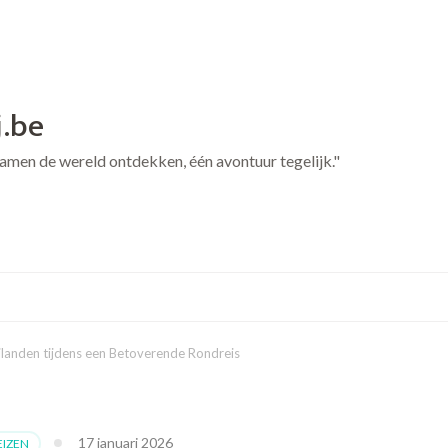
j.be
 Samen de wereld ontdekken, één avontuur tegelijk."
ilanden tijdens een Betoverende Rondreis
17 januari 2026
IZEN