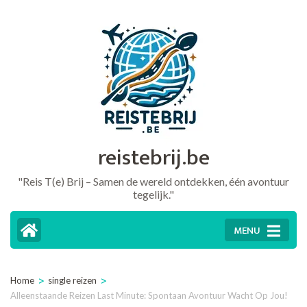
Ga
naar
inhoud
(druk
op
Enter)
reistebrij.be
"Reis T(e) Brij – Samen de wereld ontdekken, één avontuur
tegelijk."
MENU
>
>
Home
single reizen
Alleenstaande Reizen Last Minute: Spontaan Avontuur Wacht Op Jou!