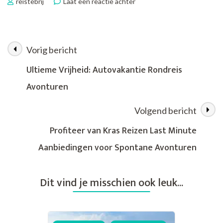
op
reistebrij
Laat een reactie achter
Alleenstaande
Reizen
Last
Minute:
Vorig bericht
Berichtnavigatie
Spontaan
Avontuur
Ultieme Vrijheid: Autovakantie Rondreis
Wacht
Avonturen
Op
Jou!
Volgend bericht
Profiteer van Kras Reizen Last Minute
Aanbiedingen voor Spontane Avonturen
Dit vind je misschien ook leuk...