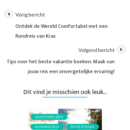
Avontuur:
De
Vorig bericht
Berichtnavigatie
Magie
van
Ontdek de Wereld Comfortabel met een
een
Rondreis van Kras
Single
Rondreis
Volgend bericht
Tips voor het beste vakantie boeken: Maak van
jouw reis een onvergetelijke ervaring!
Dit vind je misschien ook leuk...
,
GROEPSREIZEN
,
RONDREIZEN
SHOESTRING