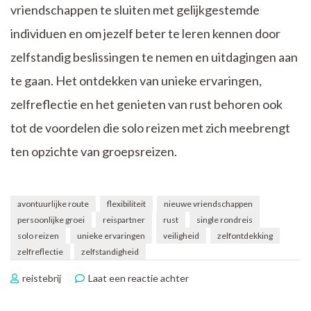
vriendschappen te sluiten met gelijkgestemde
individuen en om jezelf beter te leren kennen door
zelfstandig beslissingen te nemen en uitdagingen aan
te gaan. Het ontdekken van unieke ervaringen,
zelfreflectie en het genieten van rust behoren ook
tot de voordelen die solo reizen met zich meebrengt
ten opzichte van groepsreizen.
avontuurlijke route
flexibiliteit
nieuwe vriendschappen
persoonlijke groei
reispartner
rust
single rondreis
solo reizen
unieke ervaringen
veiligheid
zelfontdekking
zelfreflectie
zelfstandigheid
op
reistebrij
Laat een reactie achter
Alleen
op