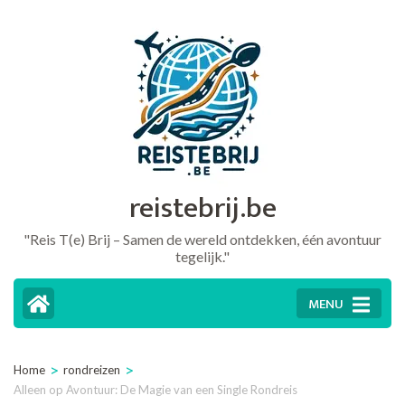
Ga
naar
inhoud
(druk
op
Enter)
reistebrij.be
"Reis T(e) Brij – Samen de wereld ontdekken, één avontuur
tegelijk."
MENU
>
>
Home
rondreizen
Alleen op Avontuur: De Magie van een Single Rondreis