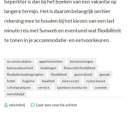
beperkter is dan bij het boeken van een vakantie op
langere termijn. Het is daarom belangrijk om hier
rekening mee te houden bij het kiezen van een last
minute reis met Sunweb en eventueel wat flexibiliteit
te tonen in je accommodatie- en eetvoorkeuren.
accommodaties
appartementen
bestemmingen
betrouwbaarheid
boekingen
financiële flexibiliteit
flexibele boekingsopties
flexibiliteit
gastvrijheid
gemak
hotel
hygiëne
kwaliteit
luxe resort
ruime keuze
scherpe prijzen
service
spontane avonturen
sunweb
wereldwijd
op
reistebrij
Laat een reactie achter
Sunweb
Last
Minutes: