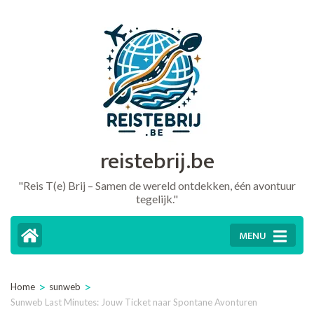
Ga
naar
inhoud
(druk
op
Enter)
reistebrij.be
"Reis T(e) Brij – Samen de wereld ontdekken, één avontuur
tegelijk."
MENU
>
>
Home
sunweb
Sunweb Last Minutes: Jouw Ticket naar Spontane Avonturen