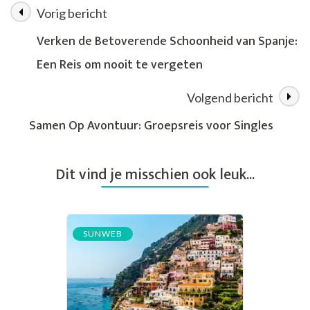
Jouw
Vorig bericht
Berichtnavigatie
Ticket
naar
Verken de Betoverende Schoonheid van Spanje:
Spontane
Een Reis om nooit te vergeten
Avonturen
Volgend bericht
Samen Op Avontuur: Groepsreis voor Singles
Dit vind je misschien ook leuk...
SUNWEB