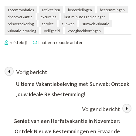
accommodaties
activiteiten
beoordelingen
bestemmingen
droomvakantie
excursies
last-minute aanbiedingen
reisverzekering
service
sunweb
sunweb vakantie
vakantie-ervaring
veiligheid
vroegboekkortingen
op
reistebrij
Laat een reactie achter
Geniet
van
een
Zorgeloze
Vorig bericht
Berichtnavigatie
Zonvakantie
met
Ultieme Vakantiebeleving met Sunweb: Ontdek
Sunweb
Jouw Ideale Reisbestemming!
Volgend bericht
Geniet van een Herfstvakantie in November:
Ontdek Nieuwe Bestemmingen en Ervaar de