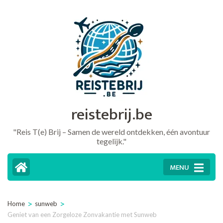
Ga
naar
inhoud
(druk
op
Enter)
reistebrij.be
"Reis T(e) Brij – Samen de wereld ontdekken, één avontuur
tegelijk."
MENU
>
>
Home
sunweb
Geniet van een Zorgeloze Zonvakantie met Sunweb