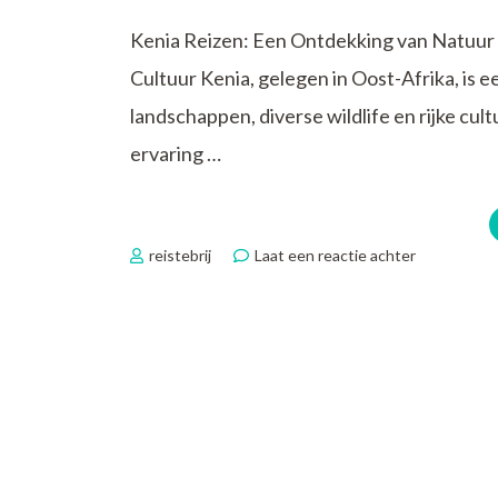
Kenia Reizen: Een Ontdekking van Natuur 
Cultuur Kenia, gelegen in Oost-Afrika, is
landschappen, diverse wildlife en rijke cult
ervaring …
op
reistebrij
Laat een reactie achter
Ontdek
de
Magie
van
Kenia
Reizen:
Natuur,
Cultuur
en
Avontuur