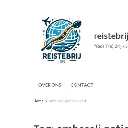
Ga
naar
inhoud
reistebri
(druk
op
"Reis T(e) Brij –
Enter)
OVER ONS
CONTACT
>
Home
amboseli national park