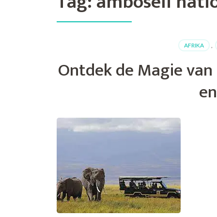
Tag:
amboseli nati
AFRIKA
,
Ontdek de Magie van 
en