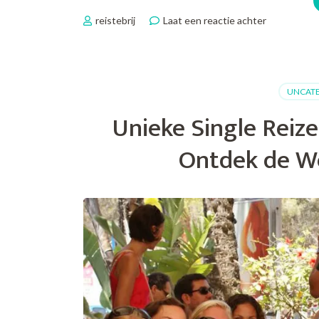
op
reistebrij
Laat een reactie achter
Ontdek
de
Magie
van
UNCAT
Groepsreiz
in
Unieke Single Reize
België:
Samen
Ontdek de W
Op
Avontuur!