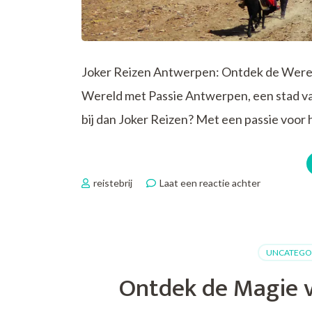
Joker Reizen Antwerpen: Ontdek de Werel
Wereld met Passie Antwerpen, een stad van 
bij dan Joker Reizen? Met een passie voo
op
reistebrij
Laat een reactie achter
Ontdek
de
Wereld
met
UNCATEGO
Joker
Reizen
Ontdek de Magie v
Antwerpen
Avontuurlij