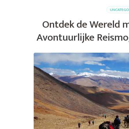
naar
UNCATEGO
Lapland:
Ontdek
Ontdek de Wereld m
de
Magie
Avontuurlijke Reismo
van
het
Hoge
Noorden