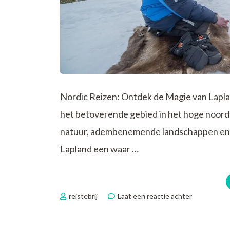
Nordic Reizen: Ontdek de Magie van Lapla
het betoverende gebied in het hoge noord
natuur, adembenemende landschappen en un
Lapland een waar …
op
reistebrij
Laat een reactie achter
Betoveren
Nordic
Reizen