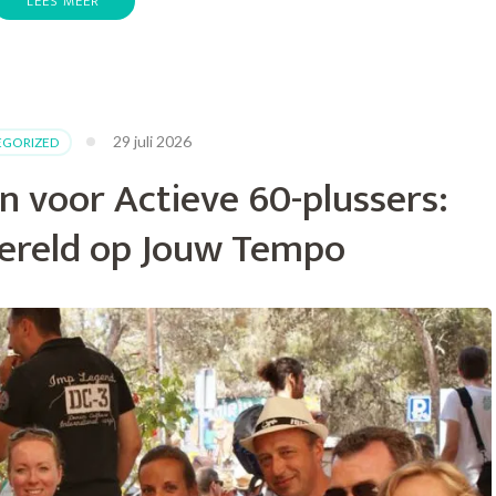
LEES MEER
29 juli 2026
EGORIZED
en
n voor Actieve 60-plussers:
ereld op Jouw Tempo