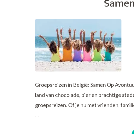
Samen
Reismogeli
voor
Avonturiers
Groepsreizen in België: Samen Op Avontuu
land van chocolade, bier en prachtige sted
groepsreizen. Of je nu met vrienden, familie
…