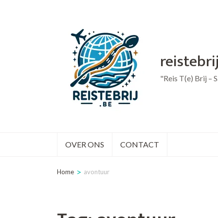
Ga
naar
inhoud
reistebri
(druk
op
"Reis T(e) Brij –
Enter)
OVER ONS
CONTACT
>
Home
avontuur