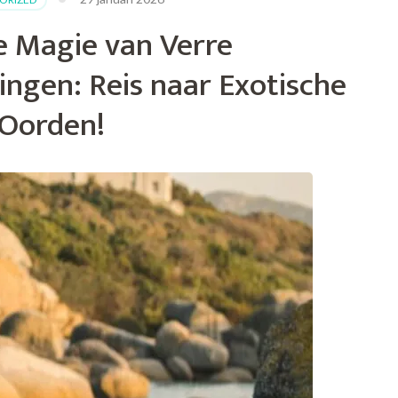
zen:
 Magie van Verre
gen: Reis naar Exotische
Oorden!