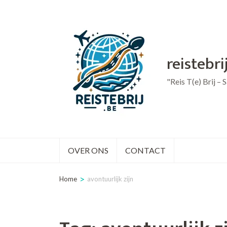
Ga
naar
inhoud
reistebri
(druk
op
"Reis T(e) Brij –
Enter)
OVER ONS
CONTACT
>
Home
avontuurlijk zijn