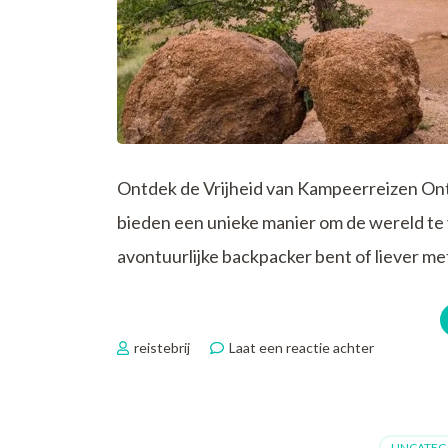
Ontdek de Vrijheid van Kampeerreizen On
bieden een unieke manier om de wereld te 
avontuurlijke backpacker bent of liever met
op
reistebrij
Laat een reactie achter
Ontdek
de
Magie
van
UNCATEG