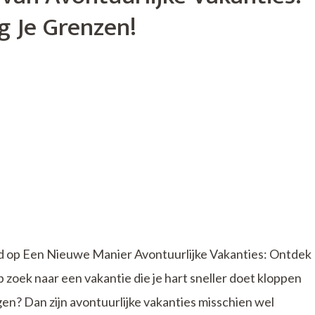
g Je Grenzen!
sreis
d op Een Nieuwe Manier Avontuurlijke Vakanties: Ontdek
zoek naar een vakantie die je hart sneller doet kloppen
gen? Dan zijn avontuurlijke vakanties misschien wel