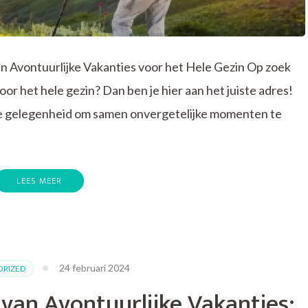
in Avontuurlijke Vakanties voor het Hele Gezin Op zoek
oor het hele gezin? Dan ben je hier aan het juiste adres!
te gelegenheid om samen onvergetelijke momenten te
LEES MEER
ke
24 februari 2024
RIZED
van Avontuurlijke Vakanties: