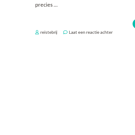
precies …
op
reistebrij
Laat een reactie achter
Ontdek
De
Spanning
van
Avontuurlij
Vakanties:
Verleg
Je
Grenzen!