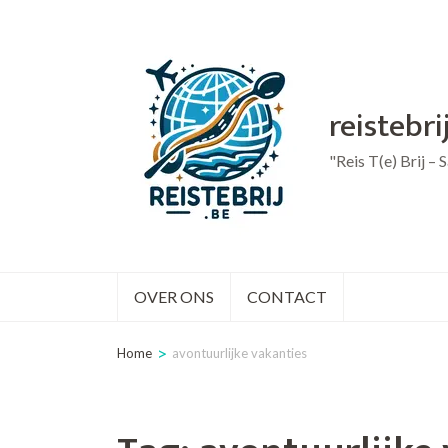
Ga
naar
inhoud
reistebri
(druk
op
"Reis T(e) Brij –
Enter)
OVER ONS
CONTACT
>
Home
avontuurlijke vakanties