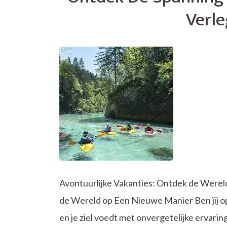
Op
Verle
Ontdekking
Avontuurlijke Vakanties: Ontdek de Werel
de Wereld op Een Nieuwe Manier Ben jij op 
en je ziel voedt met onvergetelijke ervarin