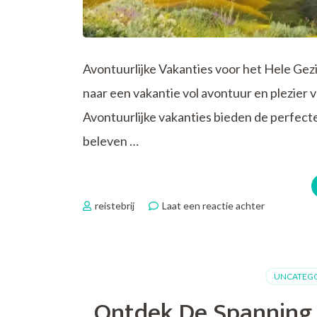
Avontuurlijke Vakanties voor het Hele Gez
naar een vakantie vol avontuur en plezier v
Avontuurlijke vakanties bieden de perfec
beleven …
op
reistebrij
Laat een reactie achter
Avontuurlij
Vakanties
voor
het
UNCATEGO
Hele
Gezin:
Ontdek De Spanning 
Samen