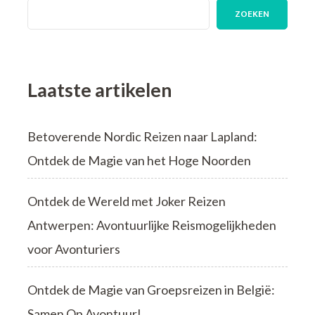
Gezelschap
ZOEKEN
met
Djoser
Single
Reizen
Laatste artikelen
Betoverende Nordic Reizen naar Lapland:
Ontdek de Magie van het Hoge Noorden
Ontdek de Wereld met Joker Reizen
Antwerpen: Avontuurlijke Reismogelijkheden
voor Avonturiers
Ontdek de Magie van Groepsreizen in België:
Samen Op Avontuur!