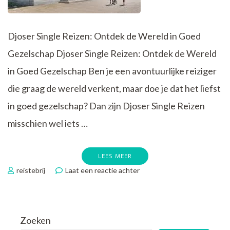
Djoser Single Reizen: Ontdek de Wereld in Goed
Gezelschap Djoser Single Reizen: Ontdek de Wereld
in Goed Gezelschap Ben je een avontuurlijke reiziger
die graag de wereld verkent, maar doe je dat het liefst
in goed gezelschap? Dan zijn Djoser Single Reizen
misschien wel iets …
LEES MEER
op
reistebrij
Laat een reactie achter
Ontdek
de
Wereld
in
Zoeken
Goed