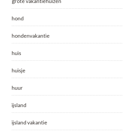
grote vakantiehuizen
hond
hondenvakantie
huis
huisje
huur
ijsland
ijsland vakantie