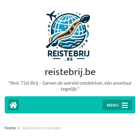
Ga
naar
inhoud
(druk
op
Enter)
reistebrij.be
"Reis T(e) Brij – Samen de wereld ontdekken, één avontuur
tegelijk."
MENU
>
Home
bijzondere ervaringen