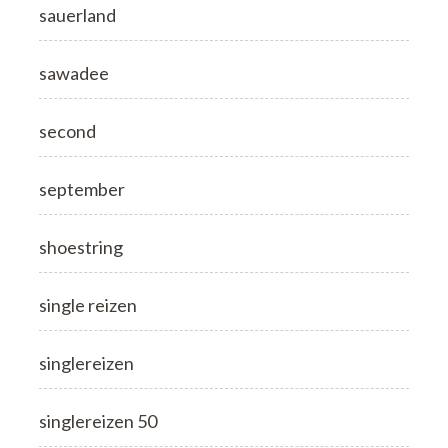
sauerland
sawadee
second
september
shoestring
single reizen
singlereizen
singlereizen 50