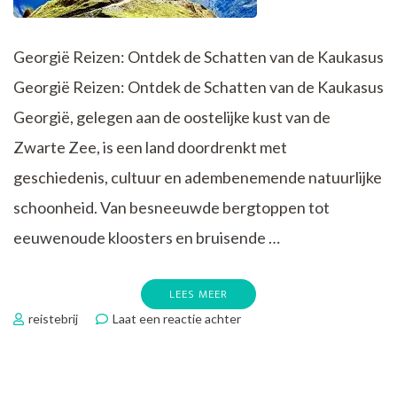
Georgië Reizen: Ontdek de Schatten van de Kaukasus
Georgië Reizen: Ontdek de Schatten van de Kaukasus
Georgië, gelegen aan de oostelijke kust van de
Zwarte Zee, is een land doordrenkt met
geschiedenis, cultuur en adembenemende natuurlijke
schoonheid. Van besneeuwde bergtoppen tot
eeuwenoude kloosters en bruisende …
LEES MEER
op
reistebrij
Laat een reactie achter
Verken
de
Magie
van