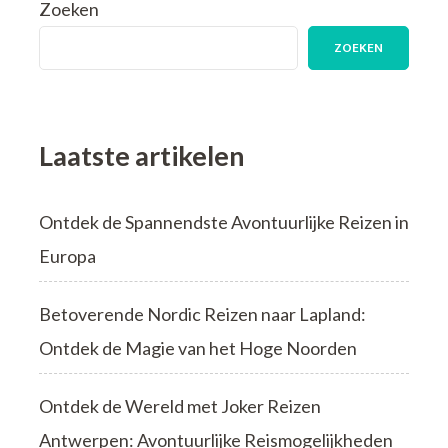
Zoeken
Georgië:
Reizen
ZOEKEN
door
de
Schatten
van
de
Laatste artikelen
Kaukasus
Ontdek de Spannendste Avontuurlijke Reizen in
Europa
Betoverende Nordic Reizen naar Lapland:
Ontdek de Magie van het Hoge Noorden
Ontdek de Wereld met Joker Reizen
Antwerpen: Avontuurlijke Reismogelijkheden