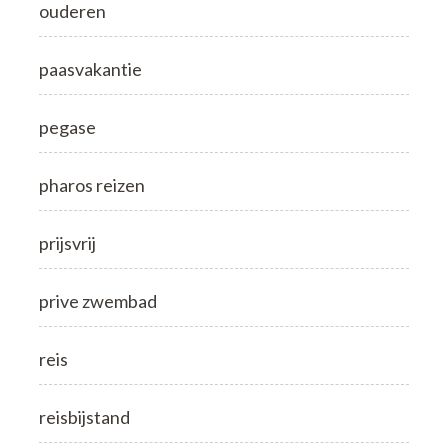
ouderen
paasvakantie
pegase
pharos reizen
prijsvrij
prive zwembad
reis
reisbijstand