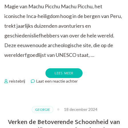
Magie van Machu Picchu Machu Picchu, het
iconische Inca-heiligdom hoog in de bergen van Peru,
trekt jaarlijks duizenden avonturiers en
geschiedenisliefhebbers van over de hele wereld.
Deze eeuwenoude archeologische site, die op de
werelderfgoedlijst van UNESCO staat, …
LEES MEER
op
reistebrij
Laat een reactie achter
Betoverende
Machu
Picchu
Reis:
18 december 2024
GEORGIE
Een
Spirituele
Verken de Betoverende Schoonheid van
Ontdekkingstocht