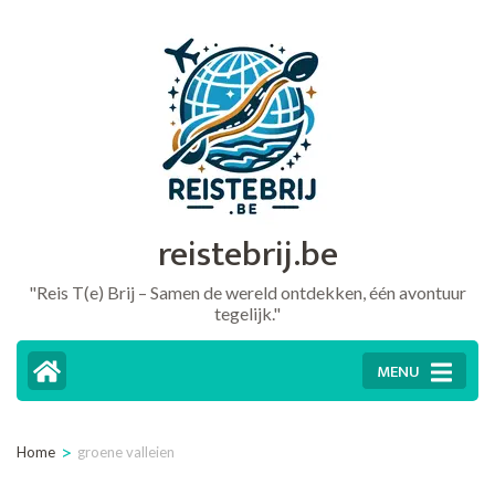
Ga
naar
inhoud
(druk
op
Enter)
reistebrij.be
"Reis T(e) Brij – Samen de wereld ontdekken, één avontuur
tegelijk."
MENU
>
Home
groene valleien