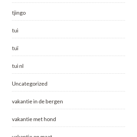
tjingo
tui
tuï
tui nl
Uncategorized
vakantie in de bergen
vakantie met hond
vakantie op maat