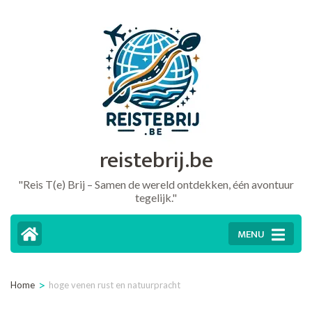
Ga
naar
inhoud
(druk
op
Enter)
reistebrij.be
"Reis T(e) Brij – Samen de wereld ontdekken, één avontuur
tegelijk."
MENU
>
Home
hoge venen rust en natuurpracht