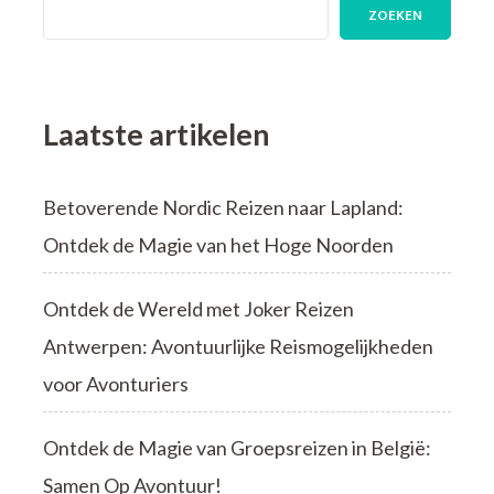
Laat
ZOEKEN
Je
Verrassen
door
de
Natuur
Laatste artikelen
Betoverende Nordic Reizen naar Lapland:
Ontdek de Magie van het Hoge Noorden
Ontdek de Wereld met Joker Reizen
Antwerpen: Avontuurlijke Reismogelijkheden
voor Avonturiers
Ontdek de Magie van Groepsreizen in België:
Samen Op Avontuur!