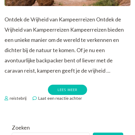
Ontdek de Vrijheid van Kampeerreizen Ontdek de
Vrijheid van Kampeerreizen Kampeerreizen bieden
een unieke manier om de wereld te verkennen en
dichter bij de natuur te komen. Of je nu een
avontuurlijke backpacker bent of liever met de
caravan reist, kamperen geeft je de vrijheid …
LEES MEER
op
reistebrij
Laat een reactie achter
Ontdek
de
Magie
van
Zoeken
Kampeerreizen: