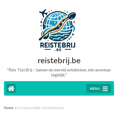
Ga
naar
inhoud
(druk
op
Enter)
reistebrij.be
"Reis T(e) Brij – Samen de wereld ontdekken, één avontuur
tegelijk."
MENU
>
Home
hoogwaardige vakantiehuizen