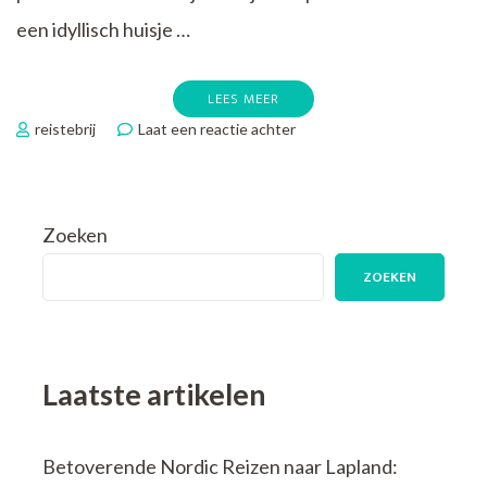
een idyllisch huisje …
LEES MEER
op
reistebrij
Laat een reactie achter
Ontdek
de
Magie
van
Zoeken
TUI
Vakantiehuizen:
ZOEKEN
Jouw
Thuis
Weg
van
Huis
Laatste artikelen
Betoverende Nordic Reizen naar Lapland: