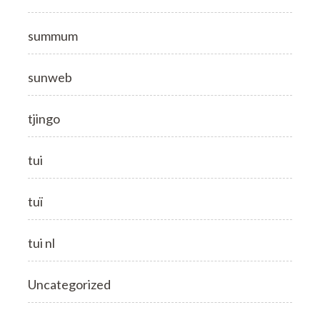
summum
sunweb
tjingo
tui
tuï
tui nl
Uncategorized