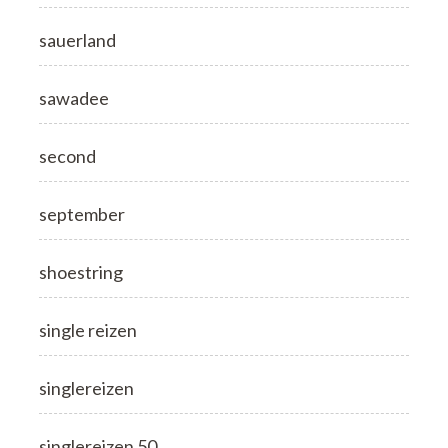
sauerland
sawadee
second
september
shoestring
single reizen
singlereizen
singlereizen 50