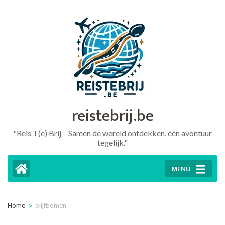
Ga
naar
inhoud
(druk
op
Enter)
reistebrij.be
"Reis T(e) Brij – Samen de wereld ontdekken, één avontuur
tegelijk."
MENU
>
Home
olijfbomen