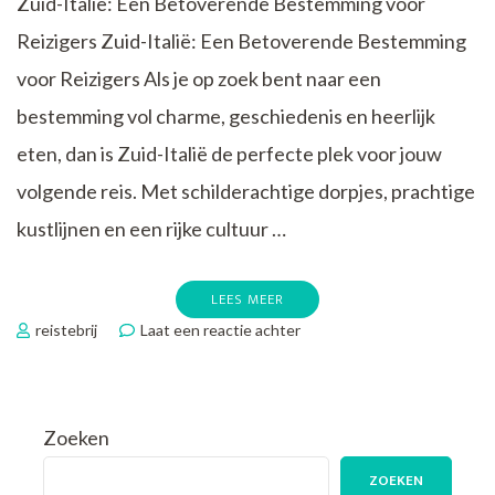
Zuid-Italië: Een Betoverende Bestemming voor
Reizigers Zuid-Italië: Een Betoverende Bestemming
voor Reizigers Als je op zoek bent naar een
bestemming vol charme, geschiedenis en heerlijk
eten, dan is Zuid-Italië de perfecte plek voor jouw
volgende reis. Met schilderachtige dorpjes, prachtige
kustlijnen en een rijke cultuur …
LEES MEER
op
reistebrij
Laat een reactie achter
Verken
Betoverend
Zuid-
Italië:
Zoeken
Reizen
door
ZOEKEN
de