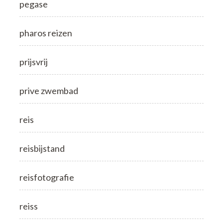
pegase
pharos reizen
prijsvrij
prive zwembad
reis
reisbijstand
reisfotografie
reiss