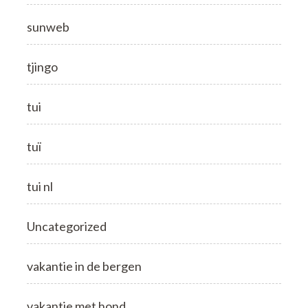
sunweb
tjingo
tui
tuï
tui nl
Uncategorized
vakantie in de bergen
vakantie met hond