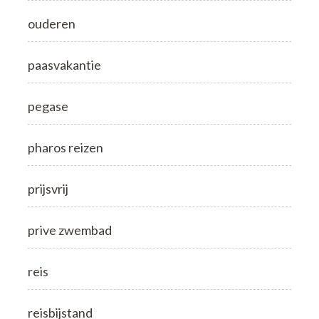
ouderen
paasvakantie
pegase
pharos reizen
prijsvrij
prive zwembad
reis
reisbijstand