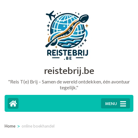
Ga
naar
inhoud
(druk
op
Enter)
reistebrij.be
"Reis T(e) Brij – Samen de wereld ontdekken, één avontuur
tegelijk."
MENU
>
Home
online boekhandel