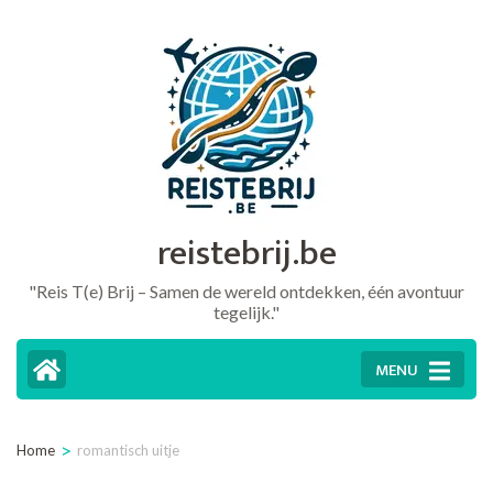
Ga
naar
inhoud
(druk
op
Enter)
reistebrij.be
"Reis T(e) Brij – Samen de wereld ontdekken, één avontuur
tegelijk."
MENU
>
Home
romantisch uitje