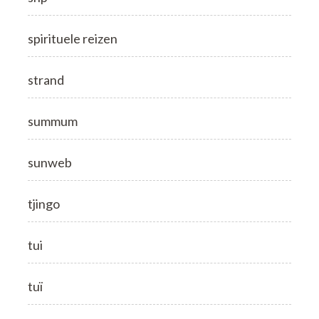
spirituele reizen
strand
summum
sunweb
tjingo
tui
tuï