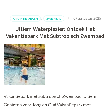
de
Betovering
van
09 augustus 2025
VAKANTIEPARKEN
,
ZWEMBAD
het
Moderne
Ultiem Waterplezier: Ontdek Het
Reisbureau:
Vakantiepark Met Subtropisch Zwembad
Jouw
Sleutel
tot
Zorgeloos
Reizen
Vakantiepark met Subtropisch Zwembad: Ultiem
Genieten voor Jong en Oud Vakantiepark met