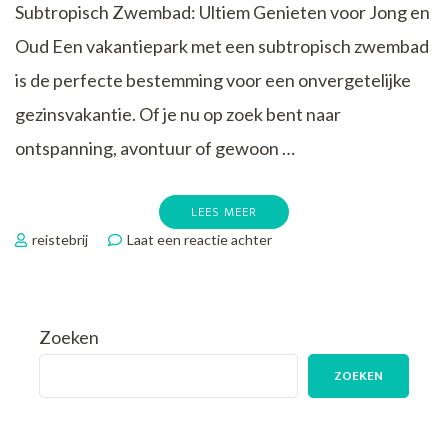
Subtropisch Zwembad: Ultiem Genieten voor Jong en
Oud Een vakantiepark met een subtropisch zwembad
is de perfecte bestemming voor een onvergetelijke
gezinsvakantie. Of je nu op zoek bent naar
ontspanning, avontuur of gewoon …
LEES MEER
op
reistebrij
Laat een reactie achter
Ultiem
Waterplezier:
Ontdek
Het
Zoeken
Vakantiepark
Met
ZOEKEN
Subtropisch
Zwembad