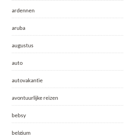
ardennen
aruba
augustus
auto
autovakantie
avontuurlijke reizen
bebsy
belgium