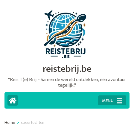
Ga
naar
inhoud
(druk
op
Enter)
reistebrij.be
"Reis T(e) Brij – Samen de wereld ontdekken, één avontuur
tegelijk."
MENU
>
Home
speurtochten