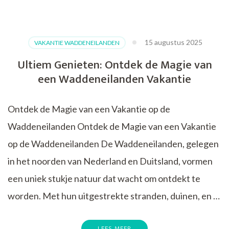
Ontdek
Samen
de
Wereld
15 augustus 2025
VAKANTIE WADDENEILANDEN
met
Djoser
Ultiem Genieten: Ontdek de Magie van
Familiereizen
een Waddeneilanden Vakantie
Ontdek de Magie van een Vakantie op de
Waddeneilanden Ontdek de Magie van een Vakantie
op de Waddeneilanden De Waddeneilanden, gelegen
in het noorden van Nederland en Duitsland, vormen
een uniek stukje natuur dat wacht om ontdekt te
worden. Met hun uitgestrekte stranden, duinen, en …
LEES MEER