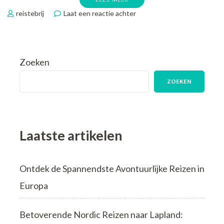
op
reistebrij
Laat een reactie achter
Ultiem
Genieten:
Ontdek
de
Zoeken
Magie
van
ZOEKEN
een
Waddeneilanden
Vakantie
Laatste artikelen
Ontdek de Spannendste Avontuurlijke Reizen in
Europa
Betoverende Nordic Reizen naar Lapland: