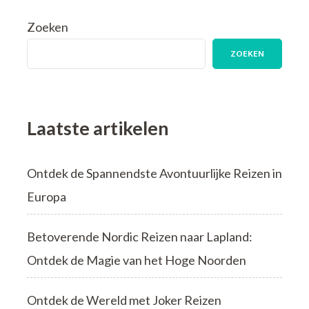
Functioneel:
De
Zoeken
Ultieme
Gids
ZOEKEN
voor
Reiskleding
Laatste artikelen
Ontdek de Spannendste Avontuurlijke Reizen in
Europa
Betoverende Nordic Reizen naar Lapland:
Ontdek de Magie van het Hoge Noorden
Ontdek de Wereld met Joker Reizen