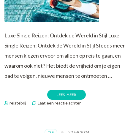
Luxe Single Reizen: Ontdek de Wereld in Stijl Luxe
Single Reizen: Ontdek de Wereld in Stijl Steeds meer
mensen kiezen ervoor om alleen op reis te gaan, en
waarom ook niet? Het biedt de vrijheid om je eigen
pad te volgen, nieuwe mensen te ontmoeten …
LEES MEER
op
reistebrij
Laat een reactie achter
Ontdek
de
Wereld
in
22 juli 2024
TUI