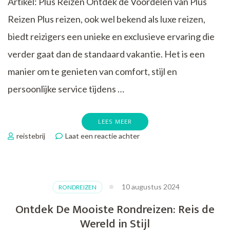
Artikel: Plus Reizen Ontdek de Voordelen van Plus
Reizen Plus reizen, ook wel bekend als luxe reizen,
biedt reizigers een unieke en exclusieve ervaring die
verder gaat dan de standaard vakantie. Het is een
manier om te genieten van comfort, stijl en
persoonlijke service tijdens …
LEES MEER
op
reistebrij
Laat een reactie achter
Ontdek
de
Luxe
van
10 augustus 2024
RONDREIZEN
Plus
Reizen:
Ontdek De Mooiste Rondreizen: Reis de
Een
Wereld in Stijl
Exclusieve