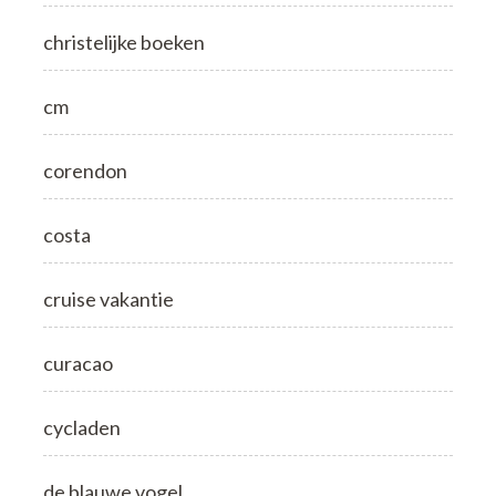
christelijke boeken
cm
corendon
costa
cruise vakantie
curacao
cycladen
de blauwe vogel