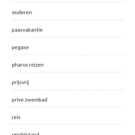
ouderen
paasvakantie
pegase
pharos reizen
prijsvrij
prive zwembad
reis
reisbijstand