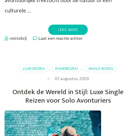
avontuurlijke trektocht door de natuur of een
culturele …
LEES MEER
op
reistebrij
Laat een reactie achter
Ontdek
De
Mooiste
Rondreizen:
LUXE REIZEN
,
RONDREIZEN
,
SINGLE REIZEN
Reis
de
07 augustus 2024
Wereld
Ontdek de Wereld in Stijl: Luxe Single
in
Stijl
Reizen voor Solo Avonturiers