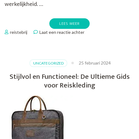
werkelijkheid. …
LEES MEER
op
reistebrij
Laat een reactie achter
Ontdek
Onvergetelijke
Rondreizen
met
25 februari 2024
UNCATEGORIZED
TUI:
Reis
Stijlvol en Functioneel: De Ultieme Gids
de
voor Reiskleding
Wereld
Rond
in
Stijl!