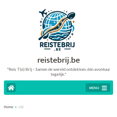
Ga
naar
inhoud
(druk
op
Enter)
reistebrij.be
"Reis T(e) Brij – Samen de wereld ontdekken, één avontuur
tegelijk."
MENU
>
Home
stijl