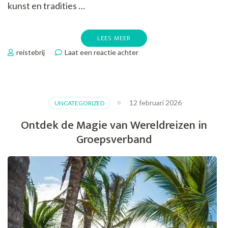
kunst en tradities …
LEES MEER
op
reistebrij
Laat een reactie achter
De
Betovering
van
een
12 februari 2026
UNCATEGORIZED
Inspirerende
Cultuurreis
Ontdek de Magie van Wereldreizen in
Groepsverband