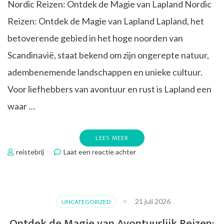
Nordic Reizen: Ontdek de Magie van Lapland Nordic
Reizen: Ontdek de Magie van Lapland Lapland, het
betoverende gebied in het hoge noorden van
Scandinavië, staat bekend om zijn ongerepte natuur,
adembenemende landschappen en unieke cultuur.
Voor liefhebbers van avontuur en rust is Lapland een
waar …
LEES MEER
op
reistebrij
Laat een reactie achter
Betoverende
Nordic
Reizen
naar
21 juli 2026
UNCATEGORIZED
Lapland:
Ontdek
Ontdek de Magie van Avontuurlijk Reizen: