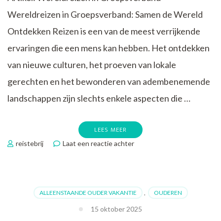
Wereldreizen in Groepsverband: Samen de Wereld
Ontdekken Reizen is een van de meest verrijkende
ervaringen die een mens kan hebben. Het ontdekken
van nieuwe culturen, het proeven van lokale
gerechten en het bewonderen van adembenemende
landschappen zijn slechts enkele aspecten die …
LEES MEER
op
reistebrij
Laat een reactie achter
Ontdek
de
Magie
van
ALLEENSTAANDE OUDER VAKANTIE
,
OUDEREN
Wereldreizen
in
15 oktober 2025
Groepsverband