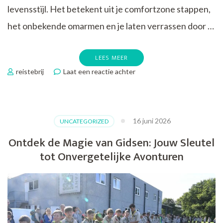
levensstijl. Het betekent uit je comfortzone stappen,
het onbekende omarmen en je laten verrassen door …
LEES MEER
op
reistebrij
Laat een reactie achter
Ontdek
de
Magie
van
16 juni 2026
UNCATEGORIZED
Avontuurlijk
Reizen:
Ontdek de Magie van Gidsen: Jouw Sleutel
Verken
tot Onvergetelijke Avonturen
de
Wereld
op
Jouw
Eigen
Manier