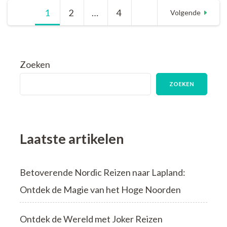
Alleenstaande:
Berichten
1
Pagina
2
Pagina
…
4
Pagina
Ontdek
Volgende
de
Vrijheid
paginering
van
Solo
Zoeken
Reizen
ZOEKEN
Laatste artikelen
Betoverende Nordic Reizen naar Lapland:
Ontdek de Magie van het Hoge Noorden
Ontdek de Wereld met Joker Reizen