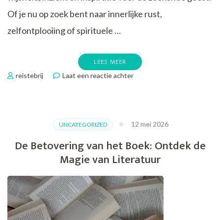
Of je nu op zoek bent naar innerlijke rust,
zelfontplooiing of spirituele …
LEES MEER
op
reistebrij
Laat een reactie achter
Diepgaande
Wijsheid:
Ontdek
de
12 mei 2026
UNCATEGORIZED
Wereld
van
De Betovering van het Boek: Ontdek de
Spirituele
Magie van Literatuur
Boeken