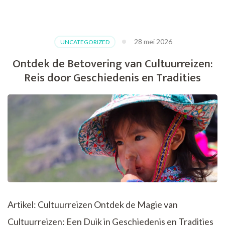
Ontdek
de
Magie
van
28 mei 2026
UNCATEGORIZED
Gidsen:
Jouw
Ontdek de Betovering van Cultuurreizen:
Sleutel
Reis door Geschiedenis en Tradities
tot
Onvergetelijke
Avonturen
Artikel: Cultuurreizen Ontdek de Magie van
Cultuurreizen: Een Duik in Geschiedenis en Tradities