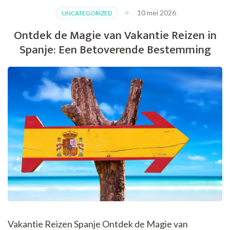
het
10 mei 2026
UNCATEGORIZED
Boek:
Ontdek
Ontdek de Magie van Vakantie Reizen in
de
Spanje: Een Betoverende Bestemming
Magie
van
Literatuur
Vakantie Reizen Spanje Ontdek de Magie van