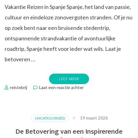
Vakantie Reizen in Spanje Spanje, het land van passie,
cultuur en eindeloze zonovergoten stranden. Of je nu
op zoek bent naar een bruisende stedentrip,
ontspannende strandvakantie of avontuurlijke
roadtrip, Spanje heeft voor ieder wat wils. Laat je
betoveren …
LEES MEER
op
reistebrij
Laat een reactie achter
Ontdek
de
Magie
van
19 maart 2026
UNCATEGORIZED
Vakantie
Reizen
De Betovering van een Inspirerende
in