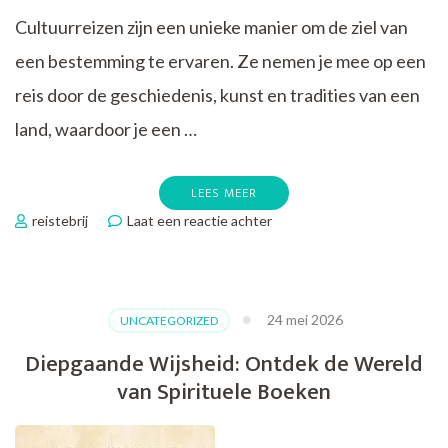
Cultuurreizen zijn een unieke manier om de ziel van
een bestemming te ervaren. Ze nemen je mee op een
reis door de geschiedenis, kunst en tradities van een
land, waardoor je een …
LEES MEER
op
reistebrij
Laat een reactie achter
Ontdek
de
Betovering
van
24 mei 2026
UNCATEGORIZED
Cultuurreizen:
Reis
Diepgaande Wijsheid: Ontdek de Wereld
door
van Spirituele Boeken
Geschiedenis
en
Tradities