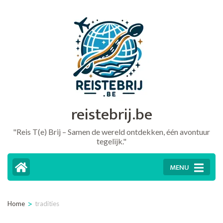
Ga
naar
inhoud
(druk
op
Enter)
reistebrij.be
"Reis T(e) Brij – Samen de wereld ontdekken, één avontuur
tegelijk."
MENU
>
Home
tradities