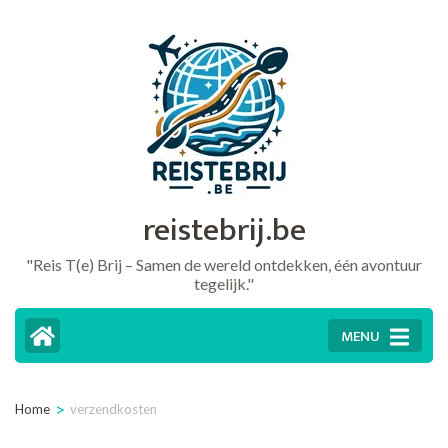
Ga
naar
inhoud
(druk
op
Enter)
reistebrij.be
"Reis T(e) Brij – Samen de wereld ontdekken, één avontuur
tegelijk."
MENU
>
Home
verzendkosten