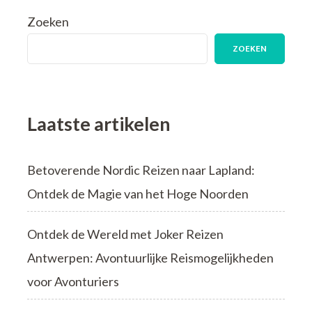
van
Zoeken
Online
Boekhandel:
ZOEKEN
Literatuur
binnen
Handbereik
Laatste artikelen
Betoverende Nordic Reizen naar Lapland:
Ontdek de Magie van het Hoge Noorden
Ontdek de Wereld met Joker Reizen
Antwerpen: Avontuurlijke Reismogelijkheden
voor Avonturiers