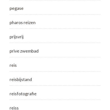
pegase
pharos reizen
prijsvrij
prive zwembad
reis
reisbijstand
reisfotografie
reiss