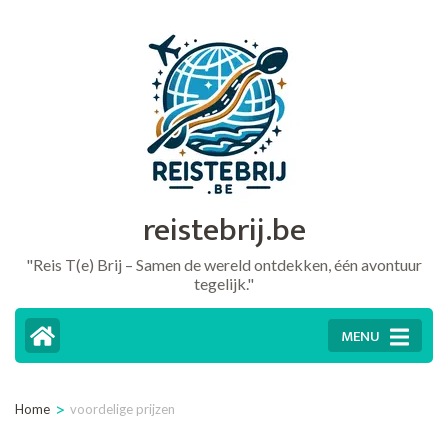
Ga
naar
inhoud
(druk
op
Enter)
reistebrij.be
"Reis T(e) Brij – Samen de wereld ontdekken, één avontuur
tegelijk."
MENU
>
Home
voordelige prijzen