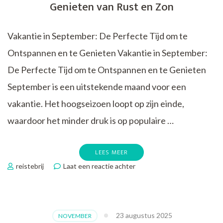
Genieten van Rust en Zon
Skivakantie
in
de
Vakantie in September: De Perfecte Tijd om te
Belgische
Bergen
Ontspannen en te Genieten Vakantie in September:
De Perfecte Tijd om te Ontspannen en te Genieten
September is een uitstekende maand voor een
vakantie. Het hoogseizoen loopt op zijn einde,
waardoor het minder druk is op populaire …
LEES MEER
op
reistebrij
Laat een reactie achter
De
Perfecte
September
Vakantie:
23 augustus 2025
NOVEMBER
Genieten