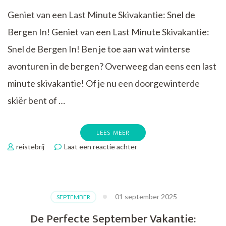
Geniet van een Last Minute Skivakantie: Snel de
Bergen In! Geniet van een Last Minute Skivakantie:
Snel de Bergen In! Ben je toe aan wat winterse
avonturen in de bergen? Overweeg dan eens een last
minute skivakantie! Of je nu een doorgewinterde
skiër bent of …
LEES MEER
op
reistebrij
Laat een reactie achter
Ontdek
de
Voordelen
van
01 september 2025
SEPTEMBER
een
Last
De Perfecte September Vakantie:
Minute