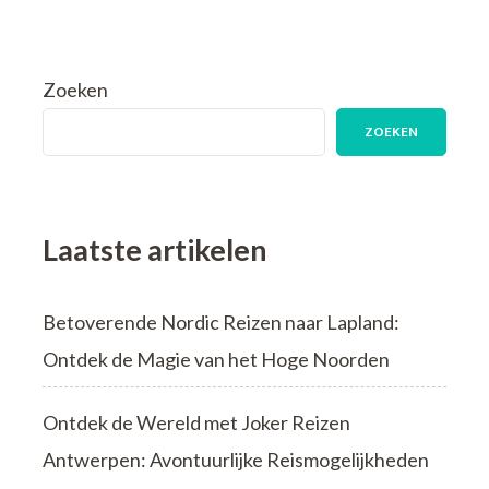
Geniet
van
een
Herfstvakantie
Zoeken
in
November:
ZOEKEN
Ontdek
Nieuwe
Bestemmingen
en
Ervaar
Laatste artikelen
de
Magie
van
Betoverende Nordic Reizen naar Lapland:
het
Seizoen
Ontdek de Magie van het Hoge Noorden
Ontdek de Wereld met Joker Reizen
Antwerpen: Avontuurlijke Reismogelijkheden