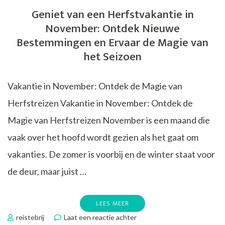
van
Geniet van een Herfstvakantie in
Rust
November: Ontdek Nieuwe
en
Zon
Bestemmingen en Ervaar de Magie van
het Seizoen
Vakantie in November: Ontdek de Magie van
Herfstreizen Vakantie in November: Ontdek de
Magie van Herfstreizen November is een maand die
vaak over het hoofd wordt gezien als het gaat om
vakanties. De zomer is voorbij en de winter staat voor
de deur, maar juist …
LEES MEER
op
reistebrij
Laat een reactie achter