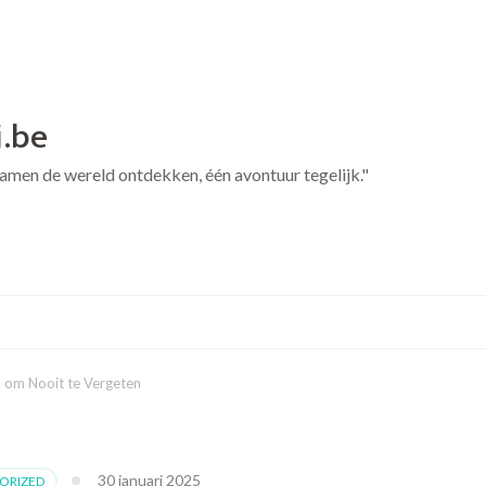
j.be
 Samen de wereld ontdekken, één avontuur tegelijk."
 om Nooit te Vergeten
30 januari 2025
ORIZED