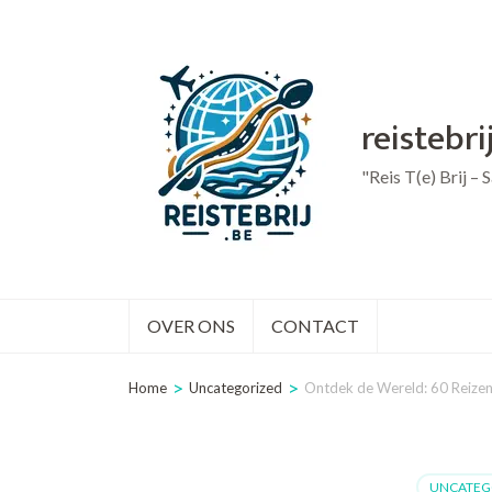
Ga
naar
inhoud
reistebri
(druk
op
"Reis T(e) Brij –
Enter)
OVER ONS
CONTACT
>
>
Home
Uncategorized
Ontdek de Wereld: 60 Reizen
UNCATEG