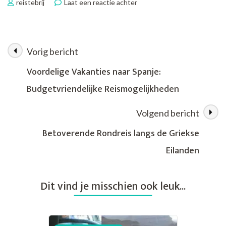
op
reistebrij
Laat een reactie achter
Alleen
op
Reis:
Een
Vorig bericht
Berichtnavigatie
Avontuurlijke
Ontdekkingstocht
Voordelige Vakanties naar Spanje:
Budgetvriendelijke Reismogelijkheden
Volgend bericht
Betoverende Rondreis langs de Griekse
Eilanden
Dit vind je misschien ook leuk...