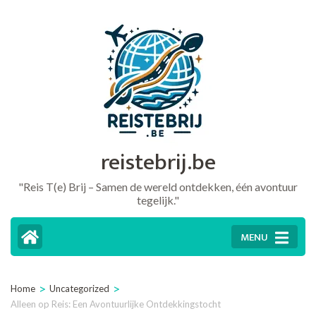
Ga
naar
inhoud
(druk
op
Enter)
reistebrij.be
"Reis T(e) Brij – Samen de wereld ontdekken, één avontuur
tegelijk."
MENU
>
>
Home
Uncategorized
Alleen op Reis: Een Avontuurlijke Ontdekkingstocht