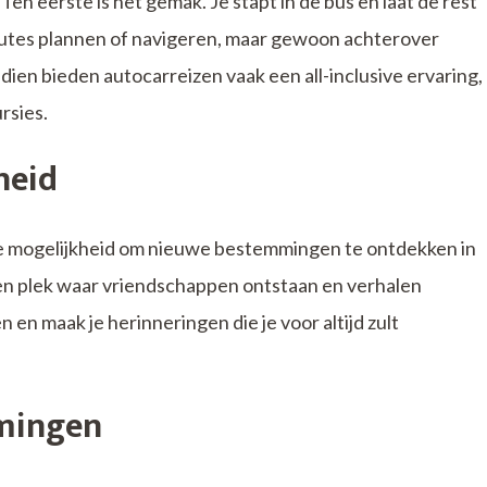
en eerste is het gemak. Je stapt in de bus en laat de rest
utes plannen of navigeren, maar gewoon achterover
dien bieden autocarreizen vaak een all-inclusive ervaring,
rsies.
heid
de mogelijkheid om nieuwe bestemmingen te ontdekken in
een plek waar vriendschappen ontstaan en verhalen
en maak je herinneringen die je voor altijd zult
mmingen