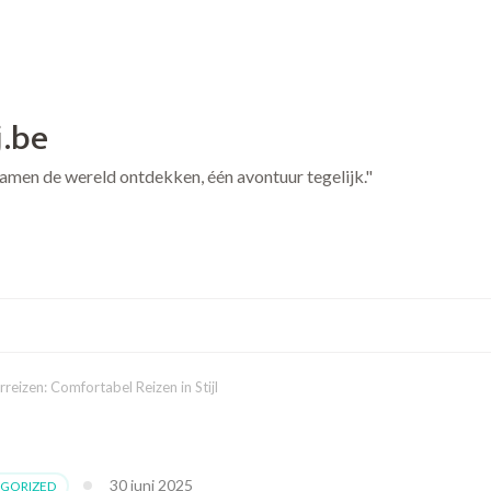
j.be
 Samen de wereld ontdekken, één avontuur tegelijk."
eizen: Comfortabel Reizen in Stijl
30 juni 2025
GORIZED