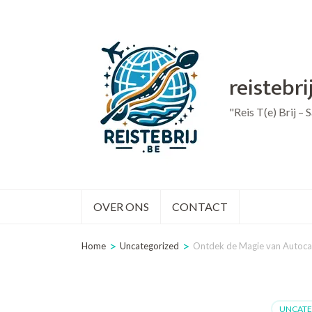
Ga
naar
inhoud
reistebri
(druk
op
"Reis T(e) Brij –
Enter)
OVER ONS
CONTACT
>
>
Home
Uncategorized
Ontdek de Magie van Autocarr
UNCATE