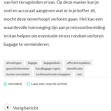
van het terugvinden ervan. Op deze manier kun je
snel en accuraat aangeven wat er in je koffer zit,
mocht deze onverhoopt verloren gaan. Het kan een
waardevolle toevoeging zijn aan je reisvoorbereiding
en kan helpen om eventuele stress rondom verloren
bagage te verminderen.
afmetingen
bagage
bagagelabels
efficiënt inpakken
gewichtslimieten
handbagage regels
identificatie
kosten vermijden
luchtvaartmaatschappijen
reis
op
reistebrij
Laat een reactie achter
Alles
wat
je
moet
Vorig bericht
Berichtnavigatie
weten