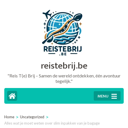
Ga
naar
inhoud
(druk
op
Enter)
reistebrij.be
"Reis T(e) Brij – Samen de wereld ontdekken, één avontuur
tegelijk."
MENU
>
>
Home
Uncategorized
Alles wat je moet weten over slim inpakken van je bagage