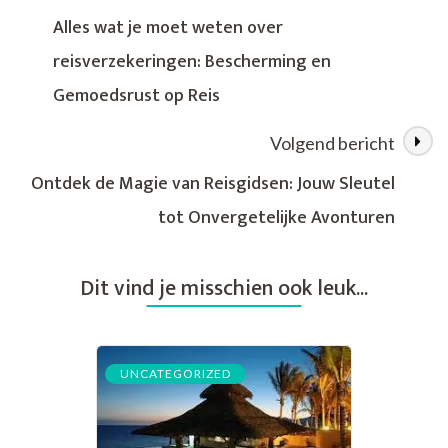
over
Alles wat je moet weten over
slim
reisverzekeringen: Bescherming en
inpakken
van
Gemoedsrust op Reis
je
bagage
Volgend bericht
Ontdek de Magie van Reisgidsen: Jouw Sleutel
tot Onvergetelijke Avonturen
Dit vind je misschien ook leuk...
UNCATEGORIZED