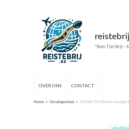
Ga
naar
inhoud
reistebri
(druk
op
"Reis T(e) Brij –
Enter)
OVER ONS
CONTACT
>
>
Home
Uncategorized
Ontdek De Ultieme Handige 
UNCATEGO