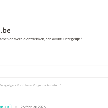
j.be
 Samen de wereld ontdekken, één avontuur tegelijk."
Reisgadgets Voor Jouw Volgende Avontuur!
26 februari 2026
RIZED