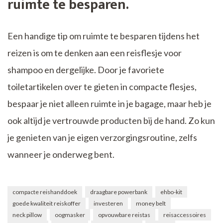
ruimte te besparen.
Een handige tip om ruimte te besparen tijdens het
reizen is om te denken aan een reisflesje voor
shampoo en dergelijke. Door je favoriete
toiletartikelen over te gieten in compacte flesjes,
bespaar je niet alleen ruimte in je bagage, maar heb je
ook altijd je vertrouwde producten bij de hand. Zo kun
je genieten van je eigen verzorgingsroutine, zelfs
wanneer je onderweg bent.
compacte reishanddoek
draagbare powerbank
ehbo-kit
goede kwaliteit reiskoffer
investeren
money belt
neck pillow
oogmasker
opvouwbare reistas
reisaccessoires