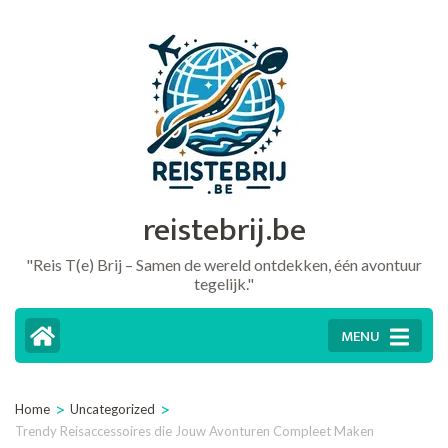
Ga
naar
inhoud
(druk
op
Enter)
reistebrij.be
"Reis T(e) Brij – Samen de wereld ontdekken, één avontuur
tegelijk."
MENU
>
>
Home
Uncategorized
Trendy Reisaccessoires die Jouw Avonturen Compleet Maken