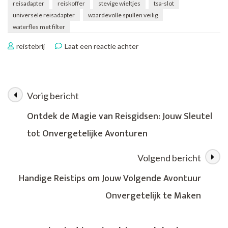
reisadapter
reiskoffer
stevige wieltjes
tsa-slot
universele reisadapter
waardevolle spullen veilig
waterfles met filter
op
reistebrij
Laat een reactie achter
Trendy
Reisaccessoires
die
Jouw
Vorig bericht
Berichtnavigatie
Avonturen
Compleet
Ontdek de Magie van Reisgidsen: Jouw Sleutel
Maken
tot Onvergetelijke Avonturen
Volgend bericht
Handige Reistips om Jouw Volgende Avontuur
Onvergetelijk te Maken