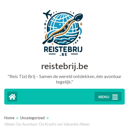
Ga
naar
inhoud
(druk
op
Enter)
reistebrij.be
"Reis T(e) Brij – Samen de wereld ontdekken, één avontuur
tegelijk."
MENU
>
>
Home
Uncategorized
Alleen Op Avontuur: De Kracht van Vakantie Alleen