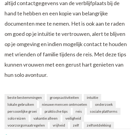
altijd contactgegevens van de verblijfplaats bij de
hand te hebben en een kopie van belangrijke
documenten mee te nemen. Het is ook aan te raden
om goed op je intuïtie te vertrouwen, alert te blijven
op je omgeving en indien mogelijk contact te houden
met vrienden of familie tijdens de reis. Met deze tips
kunnen vrouwen met een gerust hart genieten van
hun solo avontuur.
beste bestemmingen
groepsactiviteiten
intuïtie
lokale gebruiken
nieuwe mensen ontmoeten
onderzoek
persoonlijke groei
praktische tips
reis
sociale platforms
solo reizen
vakantie alleen
veiligheid
voorzorgsmaatregelen
vrijheid
zelf
zelfontdekking