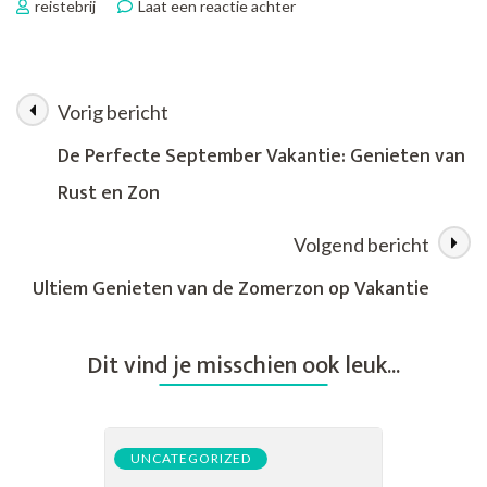
op
reistebrij
Laat een reactie achter
Alleen
Op
Avontuur:
De
Vorig bericht
Berichtnavigatie
Kracht
van
De Perfecte September Vakantie: Genieten van
Vakantie
Rust en Zon
Alleen
Volgend bericht
Ultiem Genieten van de Zomerzon op Vakantie
Dit vind je misschien ook leuk...
UNCATEGORIZED