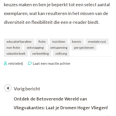
keuzes maken en ben je beperkt tot een select aantal
exemplaren, wat kan resulteren in het missen van de
diversiteit en flexibiliteit die een e-reader biedt.
educatief karakter
fictie
inzichten
kennis
mentale rust
non-fictie
ontsnapping
ontspanning
perspectieven
vakantie boek
verbeelding
zelfzorg
op
reistebrij
Laat een reactie achter
Ontspannen
op
Vakantie:
Het
Vorig bericht
Berichtnavigatie
Perfecte
Vakantie
Ontdek de Betoverende Wereld van
Boek
Vliegvakanties: Laat je Dromen Hoger Vliegen!
Voor
Jouw