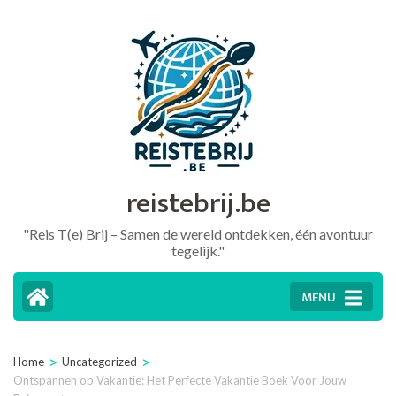
Ga
naar
inhoud
(druk
op
Enter)
reistebrij.be
"Reis T(e) Brij – Samen de wereld ontdekken, één avontuur
tegelijk."
MENU
>
>
Home
Uncategorized
Ontspannen op Vakantie: Het Perfecte Vakantie Boek Voor Jouw