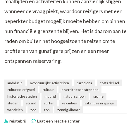
maaltijden en activiteiten kunnen aanzienlijk stijgen
wanneer de vraag piekt, waardoor reizigers met een
beperkter budget mogelijk moeite hebben om binnen
hun financiële grenzen te blijven. Het is daarom aan te
raden om buiten het hoogseizoen te reizen om te
profiteren van gunstigere prijzen en een meer
ontspannen reiservaring.
andalusië
avontuurlijke activiteiten
barcelona
costa del sol
cultureel erfgoed
cultuur
diversiteit aan stranden
historische steden
madrid
natuurschoon
spanje
steden
strand
surfen
vakanties
vakanties in spanje
wandelen
zee
zon
zonnig klimaat
op
reistebrij
Laat een reactie achter
Betoverende