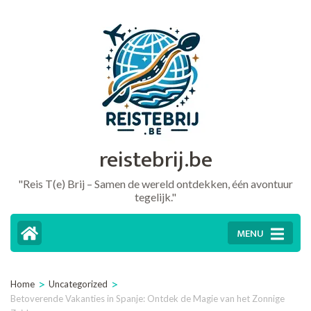
Ga
naar
inhoud
(druk
op
Enter)
reistebrij.be
"Reis T(e) Brij – Samen de wereld ontdekken, één avontuur
tegelijk."
MENU
>
>
Home
Uncategorized
Betoverende Vakanties in Spanje: Ontdek de Magie van het Zonnige