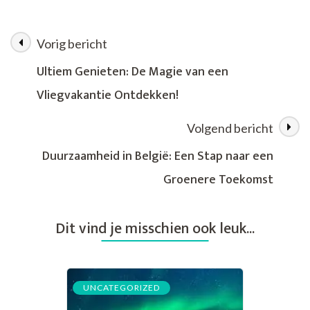
Vakanties
in
Spanje:
Vorig bericht
Berichtnavigatie
Ontdek
de
Ultiem Genieten: De Magie van een
Magie
Vliegvakantie Ontdekken!
van
het
Zonnige
Volgend bericht
Zuiden
Duurzaamheid in België: Een Stap naar een
Groenere Toekomst
Dit vind je misschien ook leuk...
UNCATEGORIZED