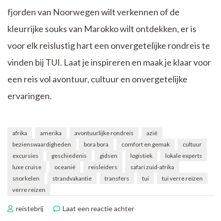
fjorden van Noorwegen wilt verkennen of de
kleurrijke souks van Marokko wilt ontdekken, er is
voor elk reislustig hart een onvergetelijke rondreis te
vinden bij TUI. Laat je inspireren en maak je klaar voor
een reis vol avontuur, cultuur en onvergetelijke
ervaringen.
afrika
amerika
avontuurlijke rondreis
azië
bezienswaardigheden
bora bora
comfort en gemak
cultuur
excursies
geschiedenis
gidsen
logistiek
lokale experts
luxe cruise
oceanië
reisleiders
safari zuid-afrika
snorkelen
strandvakantie
transfers
tui
tui verre reizen
verre reizen
op
reistebrij
Laat een reactie achter
Ontdek