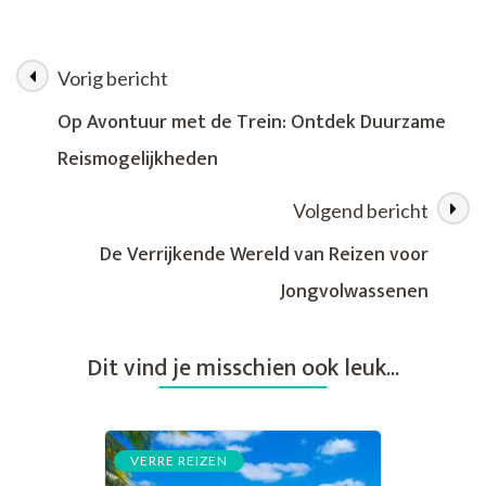
de
Wereld
met
Vorig bericht
Berichtnavigatie
TUI
Verre
Op Avontuur met de Trein: Ontdek Duurzame
Reizen:
Reismogelijkheden
Jouw
Ticket
naar
Volgend bericht
Avontuurlijke
Bestemmingen
De Verrijkende Wereld van Reizen voor
Jongvolwassenen
Dit vind je misschien ook leuk...
VERRE REIZEN